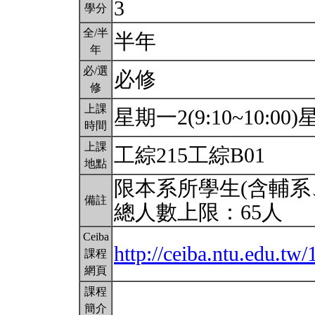
3
學分
全/半
半年
年
必/選
必修
修
上課
星期一2(9:10~10:00)星
時間
上課
工綜215工綜B01
地點
限本系所學生(含輔系
備註
總人數上限：65人
Ceiba
http://ceiba.ntu.edu.t
課程
網頁
課程
簡介