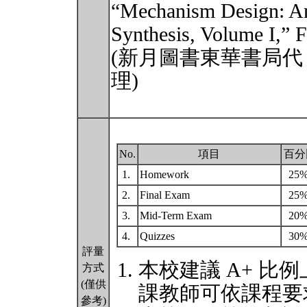
“Mechanism Design: An
Synthesis, Volume I,” F
(新月圖書東華書局代
理)
No.
項目
百分
1.
Homework
25
2.
Final Exam
25
3.
Mid-Term Exam
20
4.
Quizzes
30
評量
本校建議 A+ 比例
方式
(僅供
課教師可依課程要
參考)