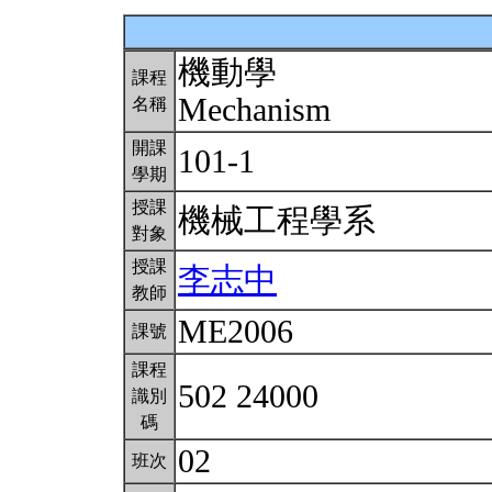
機動學
課程
Mechanism
名稱
開課
101-1
學期
授課
機械工程學系
對象
授課
李志中
教師
ME2006
課號
課程
502 24000
識別
碼
02
班次