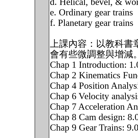
d. Helical, bevel, & wo
e. Ordinary gear trains
f. Planetary gear trains
上課內容：以教科書
會有些微調整與增減
Chap 1 Introduction: 1.
Chap 2 Kinematics Fun
Chap 4 Position Analysi
Chap 6 Velocity analysi
Chap 7 Acceleration Ana
Chap 8 Cam design: 8.0
Chap 9 Gear Trains: 9.