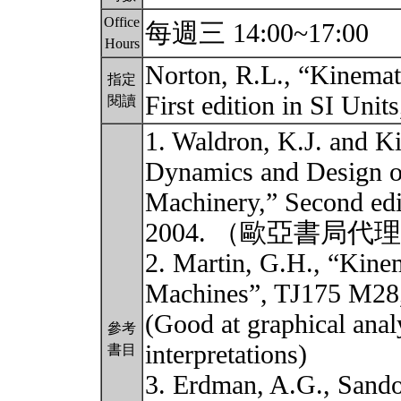
Office
每週三 14:00~17:00
Hours
Norton, R.L., “Kinemat
指定
First edition in SI Uni
閱讀
1. Waldron, K.J. and Ki
Dynamics and Design o
Machinery,” Second edi
2004. （歐亞書局代
2. Martin, G.H., “Kine
Machines”, TJ175 M28
(Good at graphical anal
參考
interpretations)
書目
3. Erdman, A.G., Sando