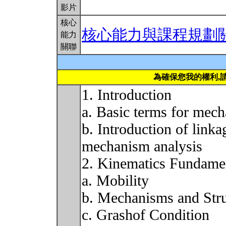
影片
核心
核心能力與課程規劃
能力
關聯
為確保您我的權利,
1. Introduction
a. Basic terms for mec
b. Introduction of linka
mechanism analysis
2. Kinematics Fundame
a. Mobility
b. Mechanisms and Stru
c. Grashof Condition