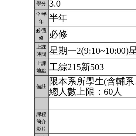
3.0
學分
全/半
半年
年
必/選
必修
修
上課
星期一2(9:10~10:00)星
時間
上課
工綜215新503
地點
限本系所學生(含輔系
備註
總人數上限：60人
課程
簡介
影片