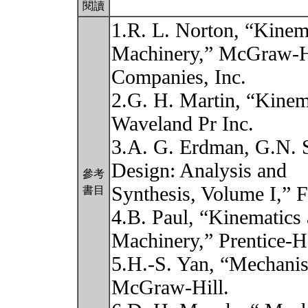
閱讀
1.R. L. Norton, “Kinem
Machinery,” McGraw-H
Companies, Inc.
2.G. H. Martin, “Kinem
Waveland Pr Inc.
3.A. G. Erdman, G.N. 
Design: Analysis and
參考
Synthesis, Volume I,” Fo
書目
4.B. Paul, “Kinematics
Machinery,” Prentice-Ha
5.H.-S. Yan, “Mechanis
McGraw-Hill.