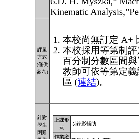
6.D. H. Myszka,“ Mac
Kinematic Analysis,”P
本校尚無訂定 A+
本校採用等第制評
評量
方式
百分制分數區間與
(僅供
教師可依等第定義
參考)
區 (
連結
)。
針對
上課形
以錄影輔助
學生
式
困難
作業繳