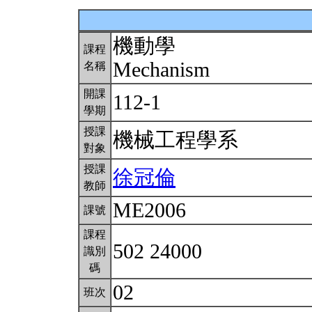
機動學
課程
Mechanism
名稱
開課
112-1
學期
授課
機械工程學系
對象
授課
徐冠倫
教師
ME2006
課號
課程
502 24000
識別
碼
02
班次