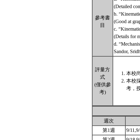
(Detailed con
b. “Kinemati
參考書
(Good at grap
目
c. “Kinemati
(Details for m
d. “Mechanis
Sandor, Sr
評量方
本校尚
式
本校
(僅供參
考，
考)
週次
第1週
9/11,9
第2週
9/18,9