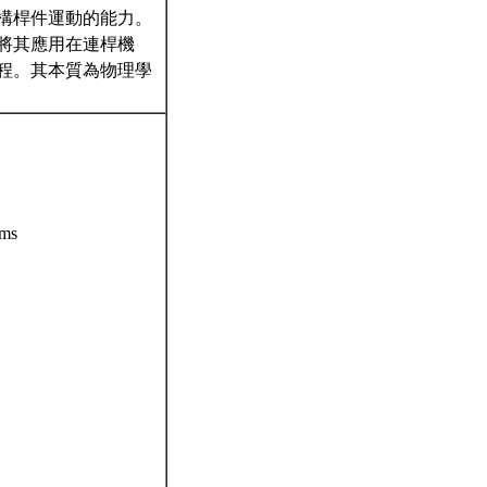
構桿件運動的能力。
將其應用在連桿機
程。其本質為物理學
sms