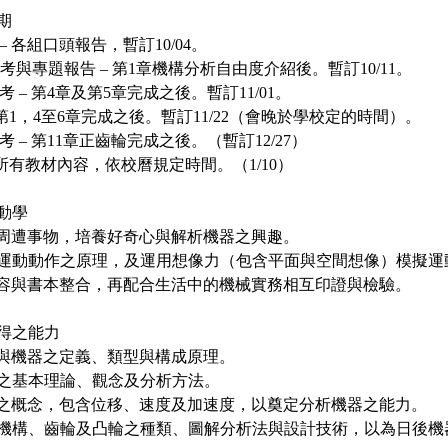
期
 – 各組口頭報告，暫訂10/04。
 小考與專題報告 – 第1章機構分析自由度介紹後。暫訂10/11。
小考 – 第4章及第5章完成之後。暫訂11/01。
 - 第1，4至6章完成之後。暫訂11/22（會晚於學校定的時間）。
小考 – 第11章正齒輪完成之後。（暫訂12/27）
 – 所有教材內容，依校曆規定時間。（1/10）
動學
觀察周遭事物，培養好奇心與解析機器之興趣。
機構運動動作之原理，及運用想像力（包含平面與空間想像）模擬運
課內容與書本整合，再配合生活中的機械實務相互印證與檢驗。
得之能力
機構與機器之定義、類型與構成原理。
運動之基本理論、觀念及分析方法。
作動之概念，包含位移、速度及加速度，以奠定分析機器之能力。
連桿機構、齒輪及凸輪之種類、圖解分析法與設計技術，以為日後