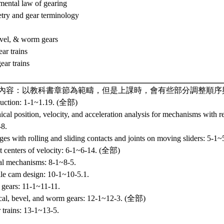
mental law of gearing
etry and gear terminology
evel, & worm gears
ear trains
ear trains
內容：以教科書章節為範疇，但是上課時，會有些部分調整順序
duction: 1-1~1.19. (全部)
cal position, velocity, and acceleration analysis for mechanisms with re
-8.
es with rolling and sliding contacts and joints on moving sliders: 5-1~
nt centers of velocity: 6-1~6-14. (全部)
al mechanisms: 8-1~8-5.
ile cam design: 10-1~10-5.1.
 gears: 11-1~11-11.
cal, bevel, and worm gears: 12-1~12-3. (全部)
 trains: 13-1~13-5.