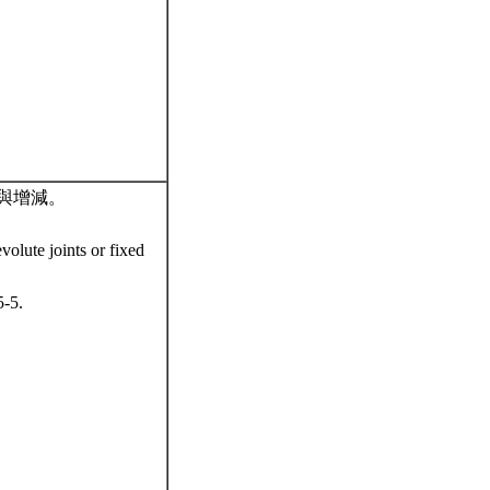
與增減。
volute joints or fixed
5-5.