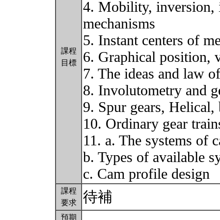
4. Mobility, inversion, 
mechanisms
5. Instant centers of 
課程
6. Graphical position, 
目標
7. The ideas and law o
8. Involutometry and g
9. Spur gears, Helical
10. Ordinary gear train
11. a. The systems of 
b. Types of available 
c. Cam profile design
課程
待補
要求
預期