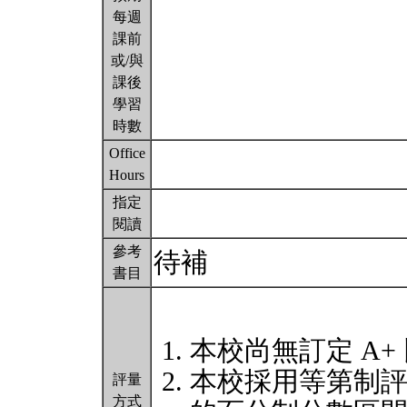
每週
課前
或/與
課後
學習
時數
Office
Hours
指定
閱讀
參考
待補
書目
本校尚無訂定 A+
本校採用等第制
評量
方式