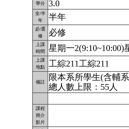
3.0
學分
全/半
半年
年
必/選
必修
修
上課
星期一2(9:10~10:00)星
時間
上課
工綜211工綜211
地點
限本系所學生(含輔系
備註
總人數上限：55人
課程
簡介
影片