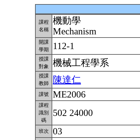
機動學
課程
Mechanism
名稱
開課
112-1
學期
授課
機械工程學系
對象
授課
陳達仁
教師
ME2006
課號
課程
502 24000
識別
碼
03
班次