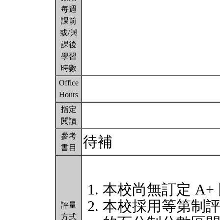
每週
課前
或/與
課後
學習
時數
Office
Hours
指定
閱讀
參考
待補
書目
本校尚無訂定 A+
本校採用等第制
評量
方式