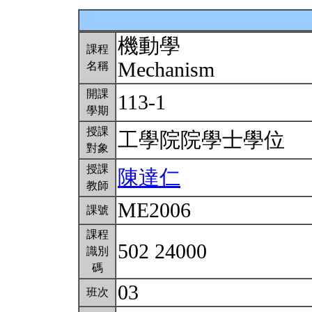
機動學
課程
Mechanism
名稱
開課
113-1
學期
授課
工學院院學士學位
對象
授課
陳達仁
教師
ME2006
課號
課程
502 24000
識別
碼
03
班次