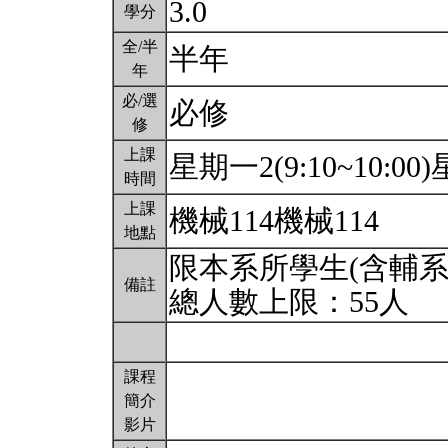
3.0
學分
全/半
半年
年
必/選
必修
修
上課
星期一2(9:10~10:00)星
時間
上課
機械114機械114
地點
限本系所學生(含輔系
備註
總人數上限：55人
課程
簡介
影片