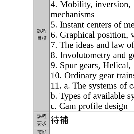
4. Mobility, inversion, 
mechanisms
5. Instant centers of 
課程
6. Graphical position, 
目標
7. The ideas and law o
8. Involutometry and g
9. Spur gears, Helical
10. Ordinary gear train
11. a. The systems of 
b. Types of available 
c. Cam profile design
課程
待補
要求
預期