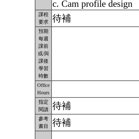
c. Cam profile design
課程
待補
要求
預期
每週
課前
或/與
課後
學習
時數
Office
Hours
指定
待補
閱讀
參考
待補
書目