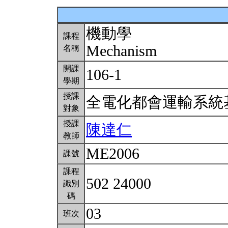
機動學
課程
Mechanism
名稱
開課
106-1
學期
授課
全電化都會運輸系統
對象
授課
陳達仁
教師
ME2006
課號
課程
502 24000
識別
碼
03
班次