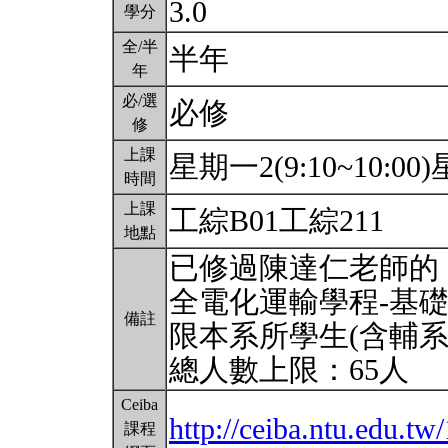
3.0
學分
全/半
半年
年
必/選
必修
修
上課
星期一2(9:10~10:00)星
時間
上課
工綜B01工綜211
地點
已修過陳達仁老師的
全電化運輸學程-基
備註
限本系所學生(含輔系
總人數上限：65人
Ceiba
http://ceiba.ntu.edu.
課程