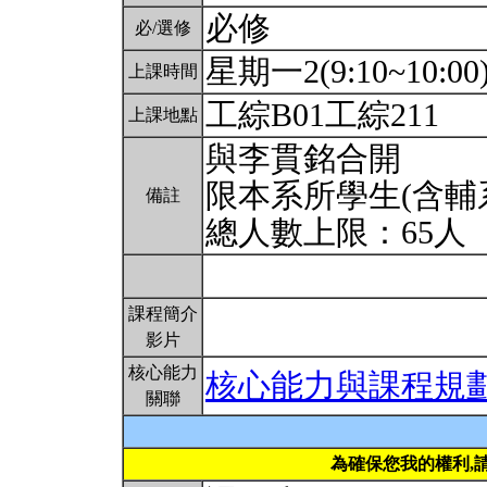
必修
必/選修
星期一2(9:10~10:00
上課時間
工綜B01工綜211
上課地點
與李貫銘合開
限本系所學生(含輔
備註
總人數上限：65人
課程簡介
影片
核心能力
核心能力與課程規
關聯
為確保您我的權利,