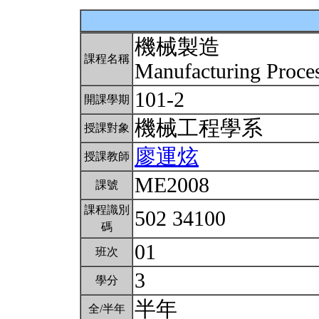
機械製造
課程名稱
Manufacturing Proce
101-2
開課學期
機械工程學系
授課對象
廖運炫
授課教師
ME2008
課號
課程識別
502 34100
碼
01
班次
3
學分
半年
全/半年