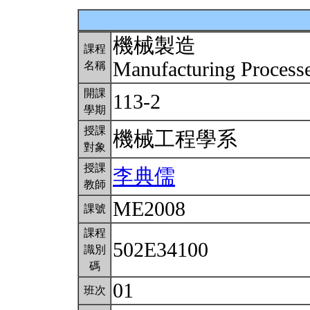
機械製造
課程
Manufacturing Process
名稱
開課
113-2
學期
授課
機械工程學系
對象
授課
李典儒
教師
ME2008
課號
課程
502E34100
識別
碼
01
班次