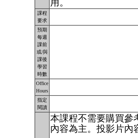
用。
課程
要求
預期
每週
課前
或/與
課後
學習
時數
Office
Hours
指定
閱讀
本課程不需要購買參
內容為主。投影片內