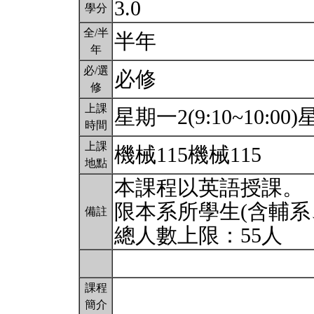
3.0
學分
全/半
半年
年
必/選
必修
修
上課
星期一2(9:10~10:00)星
時間
上課
機械115機械115
地點
本課程以英語授課。
限本系所學生(含輔系
備註
總人數上限：55人
課程
簡介