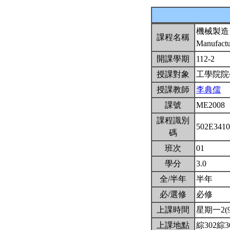
機械製造
課程名稱
Manufactu
開課學期
112-2
授課對象
工學院
授課教師
李典儒
課號
ME2008
課程識別
502E341
碼
班次
01
學分
3.0
全/半年
半年
必/選修
必修
上課時間
星期一2(9:
上課地點
綜302綜3