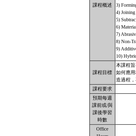
課程概述
3) Formin
4) Joinin
5) Subtra
6) Materi
7) Abrasiv
8) Non-Tr
9) Additi
10) Hybri
本課程旨
課程目標
如何應用
造過程，
課程要求
預期每週
課前或/與
課後學習
時數
Office