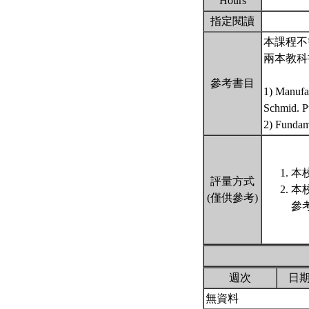
Hours
指定閱讀
本課程不
兩本教科
參考書目
1) Manufa
Schmid. P
2) Fundame
本
評量方式
本
(僅供參考)
參
週次
日
無資料