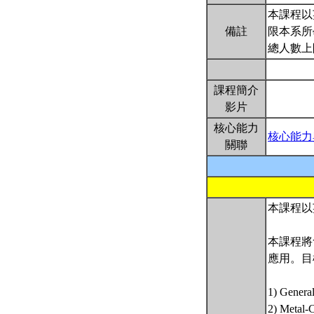
本課程以
備註
限本系所
總人數上
課程簡介
影片
核心能力
核心能力
關聯
本課程以
本課程將
應用。目
1) General
2) Metal-C