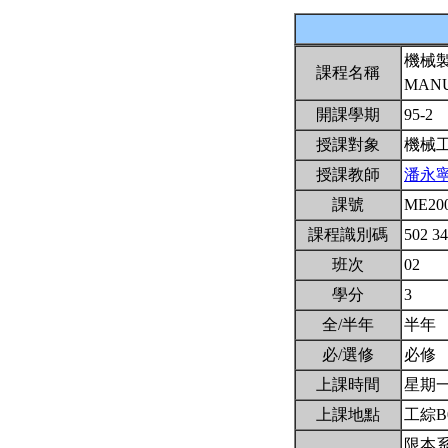
機械
課程名稱
MANU
開課學期
95-2
授課對象
機械
授課教師
潘永
課號
ME20
課程識別碼
502 3
班次
02
學分
3
全/半年
半年
必/選修
必修
上課時間
星期一2(
上課地點
工綜B
限本系