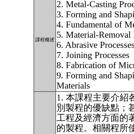
2. Metal-Casting Pro
3. Forming and Shap
4. Fundamental of Me
5. Material-Removal
課程概述
6. Abrasive Processe
7. Joining Processes
8. Fabrication of Mic
9. Forming and Shapi
Materials
1. 本課程主要介
別製程的優缺點；
工程及經濟方面的
的製程。相關程所