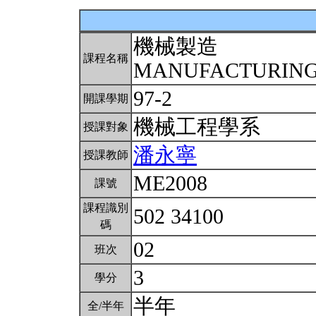
機械製造
課程名稱
MANUFACTURING
97-2
開課學期
機械工程學系
授課對象
潘永寧
授課教師
ME2008
課號
課程識別
502 34100
碼
02
班次
3
學分
半年
全/半年