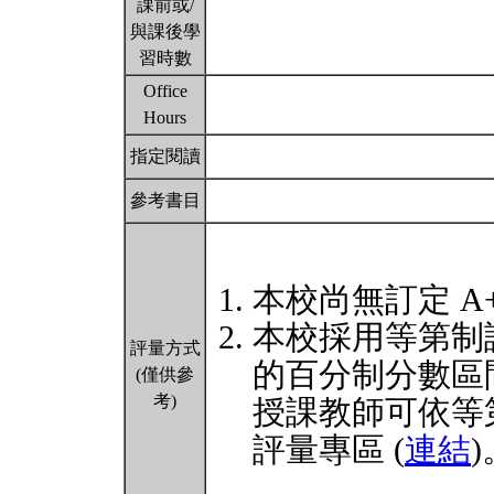
課前或/
與課後學
習時數
Office
Hours
指定閱讀
參考書目
本校尚無訂定 A
本校採用等第制
評量方式
的百分制分數區
(僅供參
考)
授課教師可依等
評量專區 (
連結
)