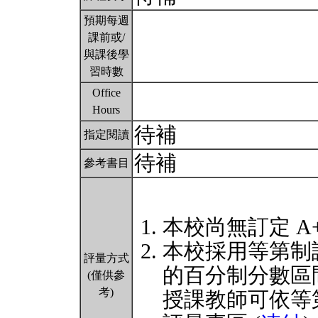
預期每週
課前或/
與課後學
習時數
Office
Hours
待補
指定閱讀
待補
參考書目
本校尚無訂定 A
本校採用等第制
評量方式
的百分制分數區
(僅供參
考)
授課教師可依等