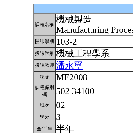
機械製造
課程名稱
Manufacturing Proce
103-2
開課學期
機械工程學系
授課對象
潘永寧
授課教師
ME2008
課號
課程識別
502 34100
碼
02
班次
3
學分
半年
全/半年