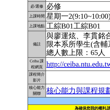
必修
必/選修
星期一2(9:10~10:00
上課時間
工綜B01工綜B01
上課地點
與廖運炫、李貫銘
限本系所學生(含輔
備註
總人數上限：65人
Ceiba 課
http://ceiba.ntu.ed
程網頁
課程簡介
影片
核心能力
核心能力與課程規
關聯
為確保您我的權利,