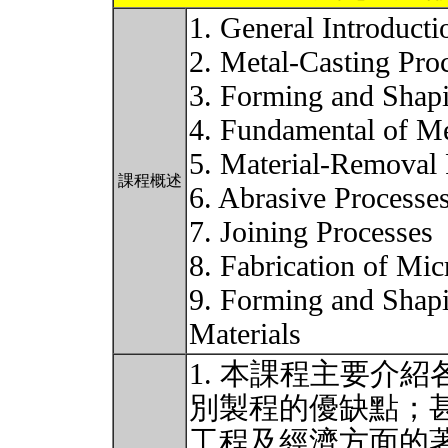
1. General Introducti
2. Metal-Casting Pro
3. Forming and Shap
4. Fundamental of Me
5. Material-Removal
課程概述
6. Abrasive Processe
7. Joining Processes
8. Fabrication of Mic
9. Forming and Shapi
Materials
1. 本課程主要介
別製程的優缺點；
工程及經濟方面的