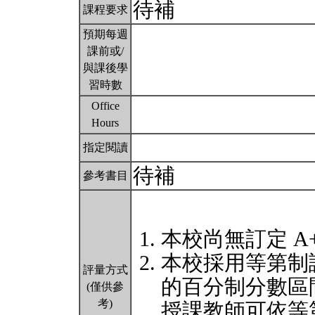
待補
課程要求
預期每週
課前或/
與課後學
習時數
Office
Hours
指定閱讀
待補
參考書目
本校尚無訂定 A
本校採用等第制
評量方式
的百分制分數區
(僅供參
考)
授課教師可依等