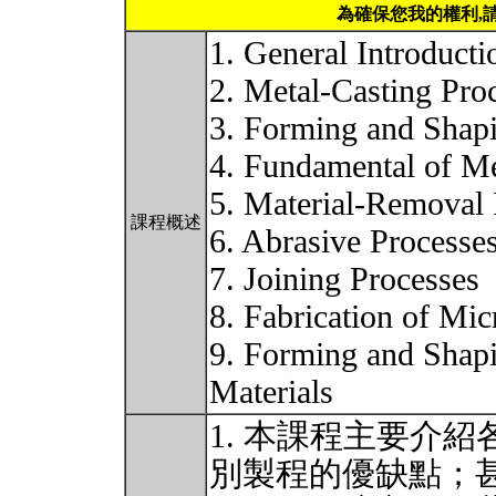
為確保您我的權利,
1. General Introducti
2. Metal-Casting Pro
3. Forming and Shap
4. Fundamental of Me
5. Material-Removal
課程概述
6. Abrasive Processe
7. Joining Processes
8. Fabrication of Mic
9. Forming and Shapi
Materials
1. 本課程主要介
別製程的優缺點；