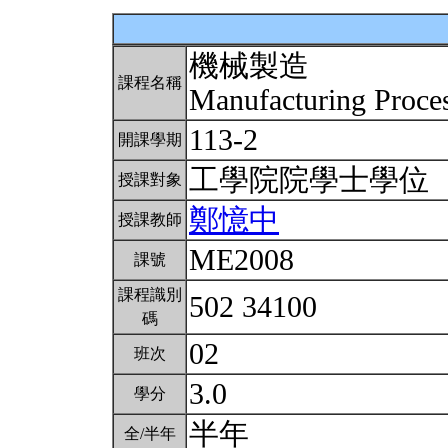
機械製造
課程名稱
Manufacturing Proce
113-2
開課學期
工學院院學士學位
授課對象
鄭憶中
授課教師
ME2008
課號
課程識別
502 34100
碼
02
班次
3.0
學分
半年
全/半年