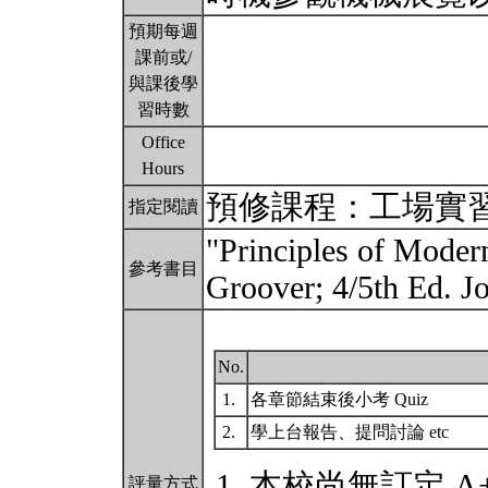
預期每週
課前或/
與課後學
習時數
Office
Hours
預修課程：工場實
指定閱讀
"Principles of Moder
參考書目
Groover; 4/5th Ed. 
No.
1.
各章節結束後小考 Quiz
2.
學上台報告、提問討論 etc
本校尚無訂定 A
評量方式