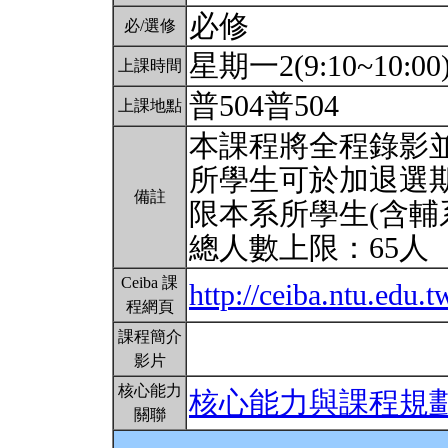
必修
必/選修
星期一2(9:10~10:00
上課時間
普504普504
上課地點
本課程將全程錄影
所學生可於加退選
備註
限本系所學生(含輔
總人數上限：65人
Ceiba 課
http://ceiba.ntu.ed
程網頁
課程簡介
影片
核心能力
核心能力與課程規
關聯