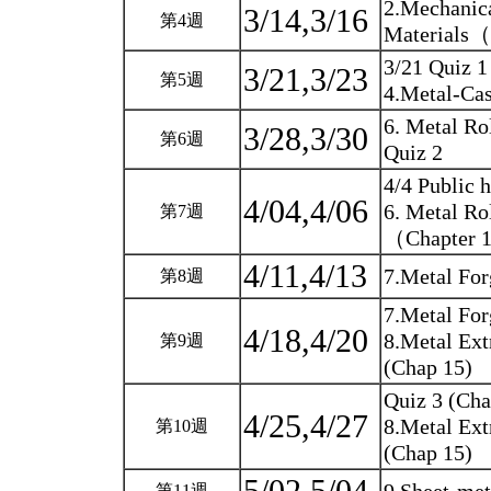
2.Mechanica
3/14,3/16
第4週
Materials
3/21 Quiz 1
3/21,3/23
第5週
4.Metal-Cas
6. Metal R
3/28,3/30
第6週
Quiz 2
4/4 Public 
4/04,4/06
6. Metal R
第7週
（Chapter 
4/11,4/13
7.Metal Fo
第8週
7.Metal Fo
4/18,4/20
8.Metal Ext
第9週
(Chap 15)
Quiz 3 (Cha
4/25,4/27
8.Metal Ext
第10週
(Chap 15)
第11週