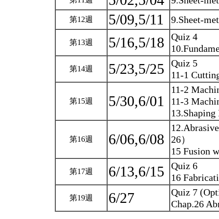
5/02,5/04
9.Sheet-me
5/09,5/11
9.Sheet-me
第12週
Quiz 4
5/16,5/18
第13週
10.Fundame
Quiz 5
5/23,5/25
第14週
11-1 Cutti
11-2 Machi
5/30,6/01
11-3 Machi
第15週
13.Shaping 
12.Abrasiv
6/06,6/08
26）
第16週
15 Fusion w
Quiz 6
6/13,6/15
第17週
16 Fabrica
Quiz 7 (Opt
6/27
第19週
Chap.26 Ab