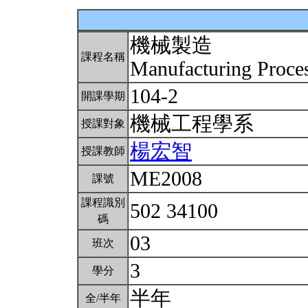
機械製造
課程名稱
Manufacturing Proce
104-2
開課學期
機械工程學系
授課對象
楊宏智
授課教師
ME2008
課號
課程識別
502 34100
碼
03
班次
3
學分
半年
全/半年