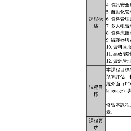
4. 資訊安
5. 自動化管
課程概
6. 資料管
述
7. 多人帳
8. 資料流服
9. 編譯器
10. 資料庫
11. 高效
12. 資源
本課程目標
預算評估、軟
統介面（PO
課程目
langua
標
修習本課程
臺。
課程要
求