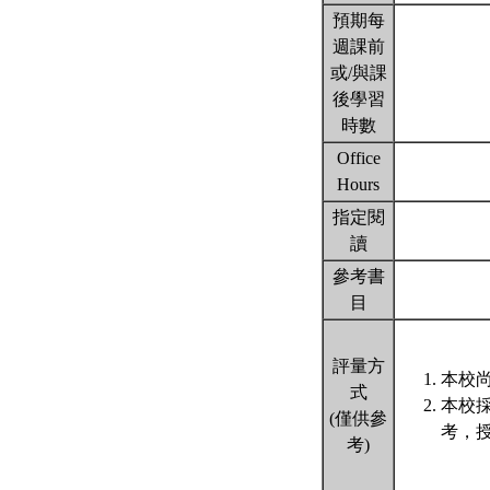
預期每
週課前
或/與課
後學習
時數
Office
Hours
指定閱
讀
參考書
目
評量方
本校尚
式
本校
(僅供參
考，
考)