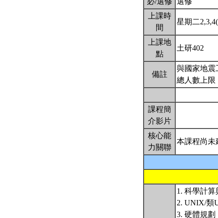
必/選修
選修
上課時
星期二2,3,4(9
間
上課地
土研402
點
與國家地震
備註
總人數上限
課程簡
介影片
核心能
本課程尚未
力關聯
1. 科學計
2. UNIX
3. 硬體規劃