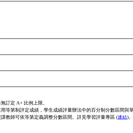
無訂定 A+ 比例上限。
採用等第制評定成績，學生成績評量辦法中的百分制分數區間與
授課教師可依等第定義調整分數區間。詳見學習評量專區 (
連結
)