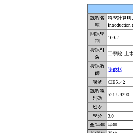
課程名
科學計算與
稱
Introduction 
開課學
109-2
期
授課對
工學院 土
象
授課教
陳俊杉
師
課號
CIE5142
課程識
521 U9290
別碼
班次
學分
3.0
全/半年
半年