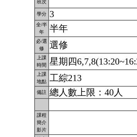
班次
3
學分
全/半
半年
年
必/選
選修
修
上課
星期四6,7,8(13:20~16:
時間
上課
工綜213
地點
總人數上限：40人
備註
課程
簡介
影片