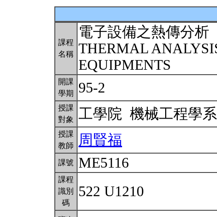
電子設備之熱傳分析
課程
THERMAL ANALYSIS
名稱
EQUIPMENTS
開課
95-2
學期
授課
工學院 機械工程學
對象
授課
周賢福
教師
ME5116
課號
課程
522 U1210
識別
碼