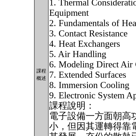
1. Thermal Consideratio
Equipment
2. Fundamentals of Hea
3. Contact Resistance
4. Heat Exchangers
5. Air Handling
6. Modeling Direct Air
課程
7. Extended Surfaces
概述
8. Immersion Cooling
9. Electronic System Ap
課程說明：
電子設備一方面朝高
小，但因其運轉得靠