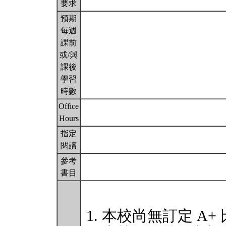
要求
預期
每週
課前
或/與
課後
學習
時數
Office
Hours
指定
閱讀
參考
書目
本校尚無訂定 A+