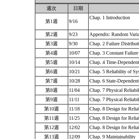
週次
日期
Chap. 1 Introduction
第1週
9/16
第2週
9/23
Appendix: Random Vari
第3週
9/30
Chap. 2 Failure Distribu
第4週
10/07
Chap. 3 Constant Failur
第5週
10/14
Chap. 4 Time-Dependent
第6週
10/21
Chap. 5 Reliability of S
第7週
10/28
Chap. 6 State-Dependen
第8週
11/04
Chap. 7 Physical Reliabi
第9週
11/11
Chap. 7 Physical Reliabi
第10週
11/18
Chap. 8 Design for Relia
第11週
11/25
Chap. 8 Design for Relia
第12週
12/02
Chap. 8 Design for Relia
第13週
12/09
Chap. 9 Maintainability