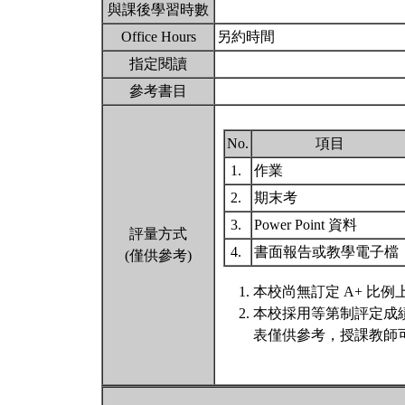
與課後學習時數
Office Hours
另約時間
指定閱讀
參考書目
No.
項目
1.
作業
2.
期末考
3.
Power Point 資料
評量方式
4.
書面報告或教學電子檔
(僅供參考)
本校尚無訂定 A+ 比例
本校採用等第制評定成
表僅供參考，授課教師