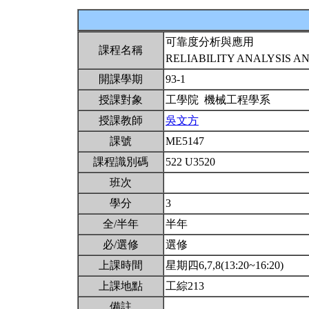
可靠度分析與應用
課程名稱
RELIABILITY ANALYSIS A
開課學期
93-1
授課對象
工學院 機械工程學系
授課教師
吳文方
課號
ME5147
課程識別碼
522 U3520
班次
學分
3
全/半年
半年
必/選修
選修
上課時間
星期四6,7,8(13:20~16:20)
上課地點
工綜213
備註