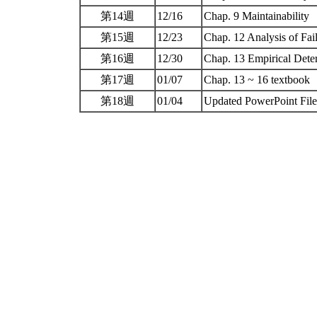
第14週
12/16
Chap. 9 Maintainability
第15週
12/23
Chap. 12 Analysis of Fai
第16週
12/30
Chap. 13 Empirical Dete
第17週
01/07
Chap. 13 ~ 16 textbook
第18週
01/04
Updated PowerPoint File