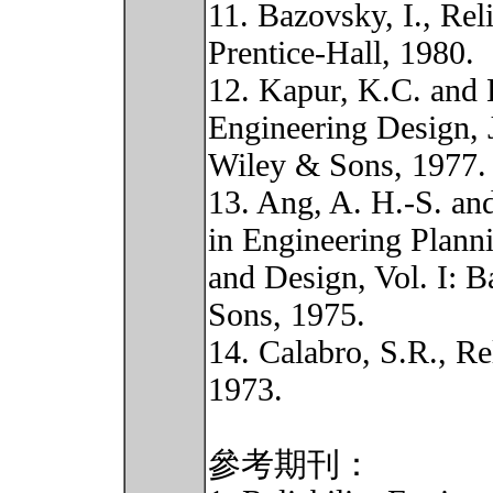
11. Bazovsky, I., Rel
Prentice-Hall, 1980.
12. Kapur, K.C. and 
Engineering Design,
Wiley & Sons, 1977.
13. Ang, A. H.-S. an
in Engineering Plann
and Design, Vol. I: B
Sons, 1975.
14. Calabro, S.R., Rel
1973.
參考期刊：