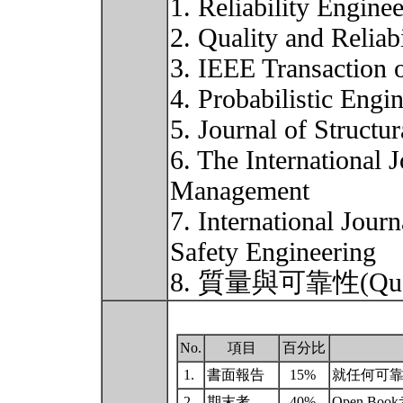
1. Reliability Engine
2. Quality and Reliab
3. IEEE Transaction o
4. Probabilistic Eng
5. Journal of Structur
6. The International 
Management
7. International Journ
Safety Engineering
8. 質量與可靠性(Qualit
No.
項目
百分比
1.
書面報告
15%
就任何可
2.
期末考
40%
Open Bo