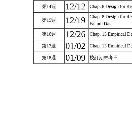
12/12
第14週
Chap. 8 Design for Rel
Chap. 8 Design for Rel
12/19
第15週
Failure Data
12/26
第16週
Chap. 13 Empirical De
01/02
第17週
Chap. 13 Empirical De
01/09
第18週
校訂期末考日