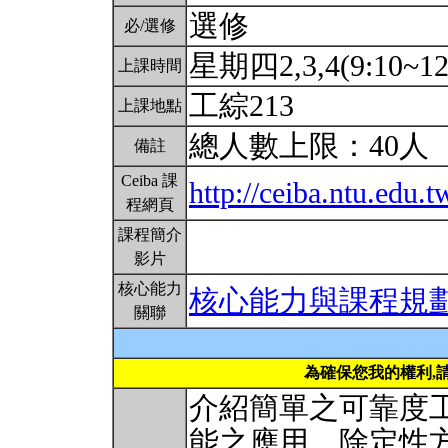
選修
必/選修
星期四2,3,4(9:10~12
上課時間
工綜213
上課地點
總人數上限：40人
備註
Ceiba 課
http://ceiba.ntu.edu.
程網頁
課程簡介
影片
核心能力
核心能力與課程規
關聯
為確保您我的權利,
介紹簡單之可靠度
能之應用。除定性