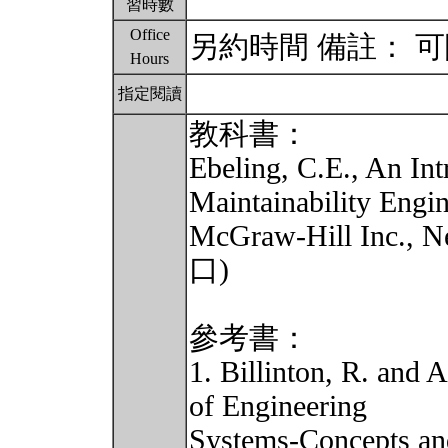
習時數
Office
另約時間 備註： 
Hours
指定閱讀
教科書：
Ebeling, C.E., An Int
Maintainability Engin
McGraw-Hill Inc.
口)
參考書：
1. Billinton, R. and A
of Engineering
Systems-Concepts an