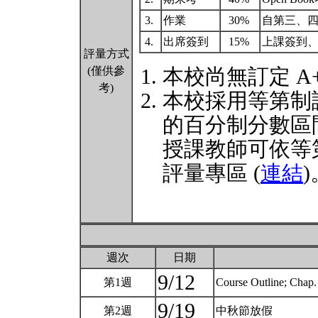
3.
作業
30%
自第三、四
4.
出席簽到
15%
上課簽到
評量方式
(僅供參
本校尚無訂定 A
考)
本校採用等第制
的百分制分數區
授課教師可依等
評量專區 (
連結
)
週次
日期
9/12
第1週
Course Outline; Chap.
9/19
第2週
中秋節放假