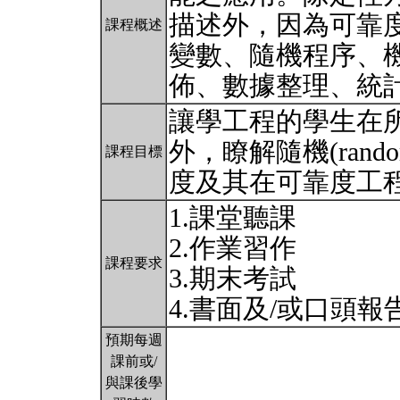
描述外，因為可靠
課程概述
變數、隨機程序、
佈、數據整理、統
讓學工程的學生在所學定性
外，瞭解隨機(rando
課程目標
度及其在可靠度工
1.課堂聽課
2.作業習作
課程要求
3.期末考試
4.書面及/或口頭報
預期每週
課前或/
與課後學