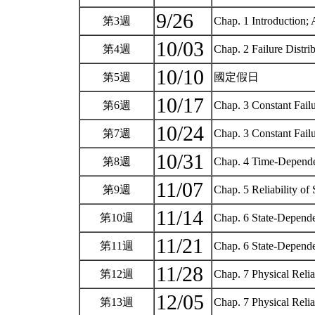
9/26
第3週
Chap. 1 Introduction;
10/03
第4週
Chap. 2 Failure Distri
10/10
第5週
國定假日
10/17
第6週
Chap. 3 Constant Fail
10/24
第7週
Chap. 3 Constant Fail
10/31
第8週
Chap. 4 Time-Depende
11/07
第9週
Chap. 5 Reliability o
11/14
第10週
Chap. 6 State-Depend
11/21
第11週
Chap. 6 State-Depende
11/28
第12週
Chap. 7 Physical Relia
12/05
第13週
Chap. 7 Physical Relia