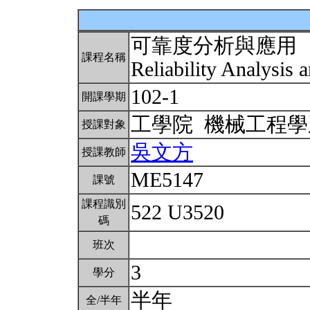
可靠度分析與應用
課程名稱
Reliability Analysis 
102-1
開課學期
工學院 機械工程
授課對象
吳文方
授課教師
ME5147
課號
課程識別
522 U3520
碼
班次
3
學分
半年
全/半年