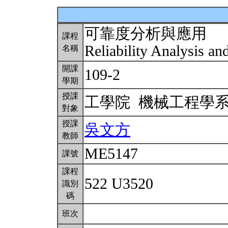
可靠度分析與應用
課程
Reliability Analysis an
名稱
開課
109-2
學期
授課
工學院 機械工程學
對象
授課
吳文方
教師
ME5147
課號
課程
522 U3520
識別
碼
班次