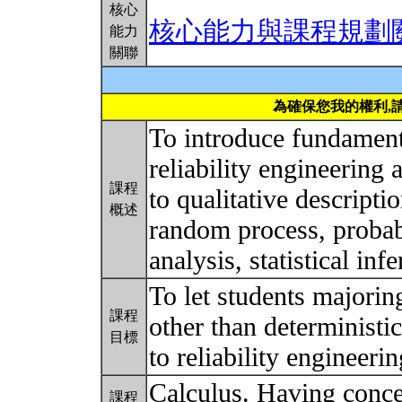
核心
核心能力與課程規劃
能力
關聯
為確保您我的權利,
To introduce fundament
reliability engineering 
課程
to qualitative descripti
概述
random process, probabi
analysis, statistical inf
To let students majori
課程
other than deterministic
目標
to reliability engineeri
Calculus. Having conce
課程