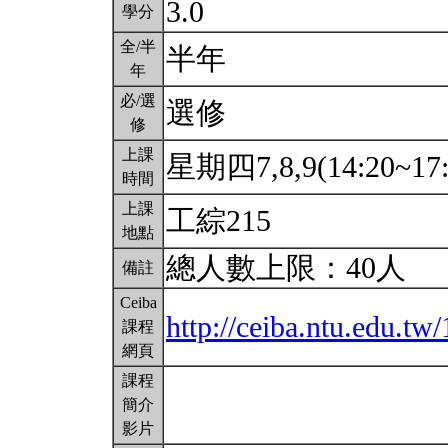
3.0
學分
全/半
半年
年
必/選
選修
修
上課
星期四7,8,9(14:20~17
時間
上課
工綜215
地點
總人數上限：40人
備註
Ceiba
http://ceiba.ntu.edu.
課程
網頁
課程
簡介
影片