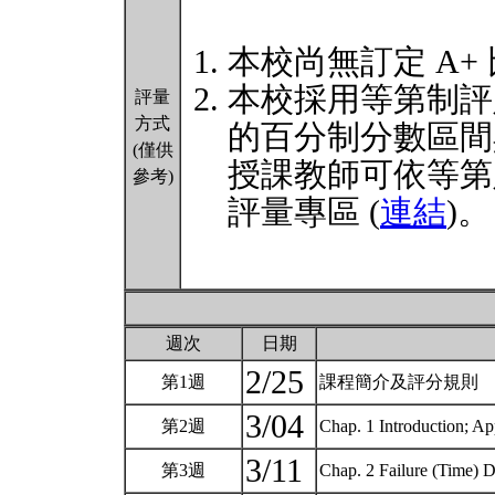
本校尚無訂定 A+
本校採用等第制評
評量
方式
的百分制分數區間
(僅供
授課教師可依等第
參考)
評量專區 (
連結
)。
週次
日期
2/25
第1週
課程簡介及評分規則
3/04
第2週
Chap. 1 Introduction; A
3/11
第3週
Chap. 2 Failure (Time) D