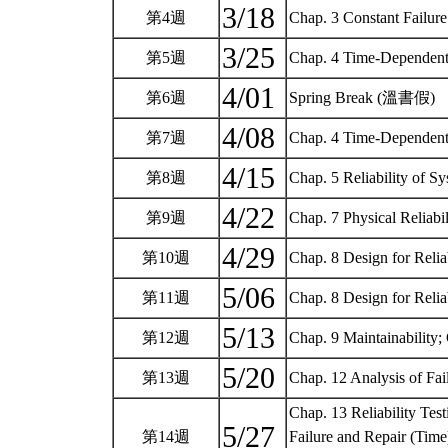
3/18
第4週
Chap. 3 Constant Failur
3/25
第5週
Chap. 4 Time-Dependent 
4/01
第6週
Spring Break (溫書假)
4/08
第7週
Chap. 4 Time-Dependent F
4/15
第8週
Chap. 5 Reliability of 
4/22
第9週
Chap. 7 Physical Reliab
4/29
第10週
Chap. 8 Design for Reliab
5/06
第11週
Chap. 8 Design for Reliab
5/13
第12週
Chap. 9 Maintainability;
5/20
第13週
Chap. 12 Analysis of Fa
Chap. 13 Reliability Tes
5/27
第14週
Failure and Repair (Ti