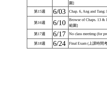
圍]
6/03
第15週
Chap. 6, Ang and Tang: 
Browse of Chaps. 13 & 
6/10
第16週
範圍]
6/17
第17週
No class meetimg (for pr
6/24
第18週
Final Exam (