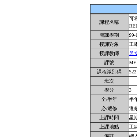
可
課程名稱
RE
開課學期
99-
授課對象
工
授課教師
吳
課號
ME
課程識別碼
522
班次
學分
3
全/半年
半
必/選修
選
上課時間
星期四
上課地點
工綜
備註
總