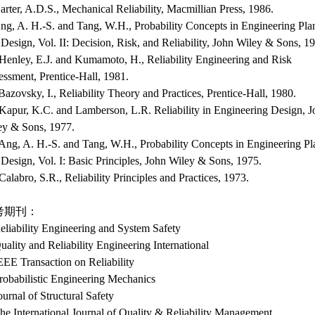
arter, A.D.S., Mechanical Reliability, Macmillian Press, 1986.
Ang, A. H.-S. and Tang, W.H., Probability Concepts in Engineering Pla
Design, Vol. II: Decision, Risk, and Reliability, John Wiley & Sons, 1
 Henley, E.J. and Kumamoto, H., Reliability Engineering and Risk
essment, Prentice-Hall, 1981.
Bazovsky, I., Reliability Theory and Practices, Prentice-Hall, 1980.
 Kapur, K.C. and Lamberson, L.R. Reliability in Engineering Design, 
ey & Sons, 1977.
 Ang, A. H.-S. and Tang, W.H., Probability Concepts in Engineering P
Design, Vol. I: Basic Principles, John Wiley & Sons, 1975.
Calabro, S.R., Reliability Principles and Practices, 1973.
考期刊：
eliability Engineering and System Safety
uality and Reliability Engineering International
EEE Transaction on Reliability
robabilistic Engineering Mechanics
ournal of Structural Safety
he International Journal of Quality & Reliability Management