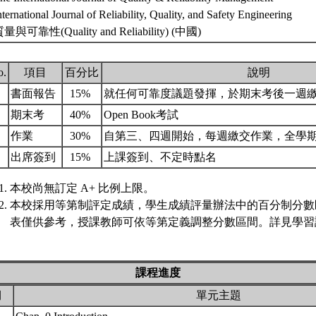
nternational Journal of Reliability, Quality, and Safety Engineering
質量與可靠性(Quality and Reliability) (中國)
o.
項目
百分比
說明
.
書面報告
15%
就任何可靠度議題發揮，於期末考後一週
.
期末考
40%
Open Book考試
.
作業
30%
自第三、四週開始，每週繳交作業，全學期約
.
出席簽到
15%
上課簽到、不定時點名
本校尚無訂定 A+ 比例上限。
本校採用等第制評定成績，學生成績評量辦法中的百分制分數
表僅供參考，授課教師可依等第定義調整分數區間。詳見學習評
課程進度
期
單元主題