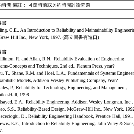
約時間 備註： 可隨時前或另約時間討論問題
科書：
ing, C.E., An Introduction to Reliability and Maintainability Engineeri
raw-Hill Inc., New York, 1997. (高立圖書有進口)
考書：
illinton, R. and Allan, R.N., Reliability Evaluation of Engineering
tems-Concepts and Techniques, 2nd ed., Plenum Press, year?
Au, T., Shane, R.M. and Hoel, L.A., Fundamentals of Systems Engineer
babilistic Models, Addison-Wesley Publishing Company, Year?
ales, P., Reliability for Technology, Engineering, and Management,
tice-Hall, 1998.
Elsayed, E.A., Reliability Engineering, Addison Wesley Longman, Inc.,
Rao, S.S., Reliability-Based Design, McGraw-Hill Inc., New York, 199
ececioglu, D., Reliability Engineering Handbook, Prentice-Hall, 1991.
ewis, E.E., Introduction to Reliability Engineering, John Wiley & Sons
7.