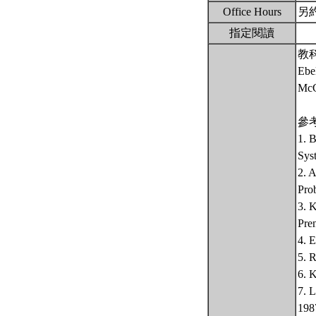
Office Hours
另
指定閱讀
教
Ebel
McG
參
1. B
Sys
2. 
Pro
3. K
Pren
4. 
5. 
6. K
7. L
198