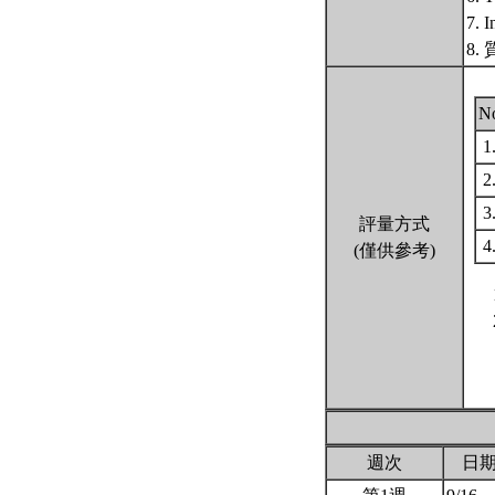
7. I
8. 
N
1
2
3
評量方式
4
(僅供參考)
週次
日