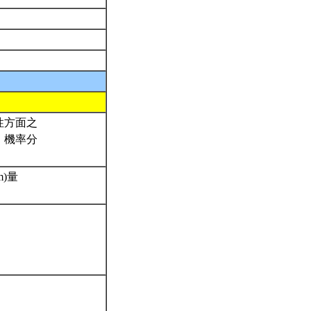
性方面之
、機率分
m)量