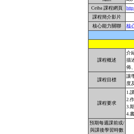
Ceiba 課程網頁
http
課程簡介影片
核心能力關聯
核
介
課程概述
描
佈
讓學
課程目標
度
1.
2.
課程要求
3.
4
預期每週課前或/
與課後學習時數