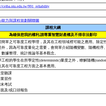
://ceiba.ntu.edu.tw/991_reliability
心能力與課程規劃關聯圖
課程大綱
為確保您我的權利,請尊重智慧財產權及不得非法影印
紹簡單之可靠度工程學理，及其在工程領域裡可能之應用。除定
述外，因為可靠度量化之需要，會簡單介紹隨機變數、隨機程序
、數據整理、統計推論等基本觀念。
工程的學生在所學定性(deterministic)量度之外，瞭解隨機(rando
及其在可靠度工程方面之基本應用。
課堂聽課
作業習作
期末考試
.書面及/或口頭報告