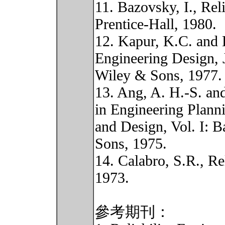
11. Bazovsky, I., Rel
Prentice-Hall, 1980.
12. Kapur, K.C. and 
Engineering Design,
Wiley & Sons, 1977.
13. Ang, A. H.-S. an
in Engineering Plann
and Design, Vol. I: B
Sons, 1975.
14. Calabro, S.R., Rel
1973.
參考期刊：