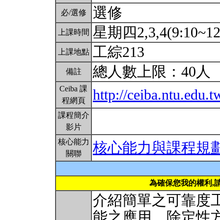
選修
必/選修
星期四2,3,4(9:10~12
上課時間
工綜213
上課地點
總人數上限：40人
備註
Ceiba 課
http://ceiba.ntu.edu.t
程網頁
課程簡介
影片
核心能力
核心能力與課程規
關聯
為確保您我的權利,
介紹簡單之可靠度
能之應用。除定性