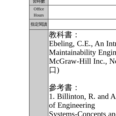
習時數
Office
Hours
指定閱讀
教科書：
Ebeling, C.E., An Int
Maintainability Engin
McGraw-Hill Inc.
口)
參考書：
1. Billinton, R. and A
of Engineering
Systems-Concepts an