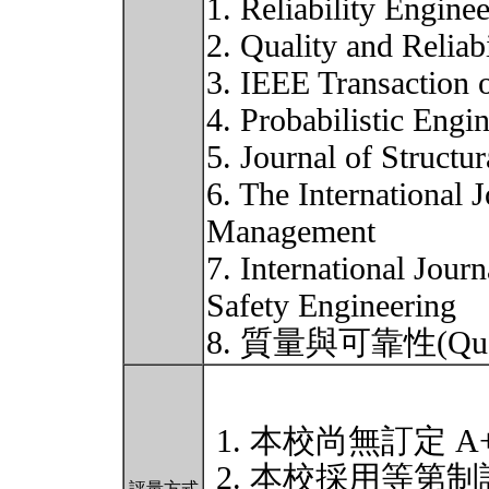
1. Reliability Engine
2. Quality and Reliab
3. IEEE Transaction o
4. Probabilistic Eng
5. Journal of Structur
6. The International 
Management
7. International Journ
Safety Engineering
8. 質量與可靠性(Qualit
本校尚無訂定 A
本校採用等第制
評量方式