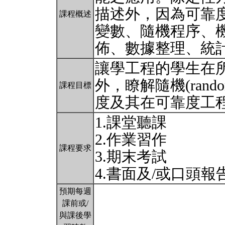
描述外，因為可靠
課程概述
變數、隨機程序、
佈、數據整理、統
讓學工程的學生在所學定性
外，瞭解隨機(rando
課程目標
度及其在可靠度工
1.課堂聽課
2.作業習作
課程要求
3.期末考試
4.書面及/或口頭報
預期每週
課前或/
與課後學