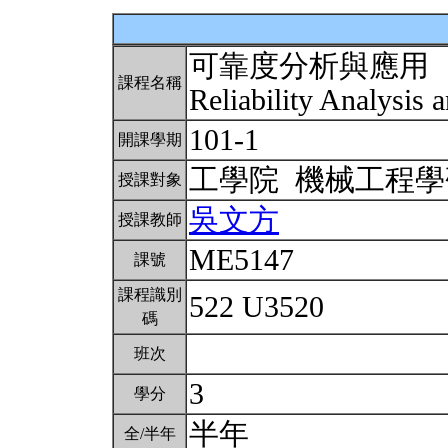
可靠度分析與應用
課程名稱
Reliability Analysis 
101-1
開課學期
工學院 機械工程
授課對象
吳文方
授課教師
ME5147
課號
課程識別
522 U3520
碼
班次
3
學分
半年
全/半年