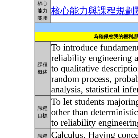
核心
核心能力與課程規劃
能力
關聯
為確保您我的權利,
To introduce fundament
reliability engineering 
課程
to qualitative descripti
概述
random process, probabi
analysis, statistical inf
To let students majori
課程
other than deterministic
目標
to reliability engineeri
Calculus. Having conce
課程