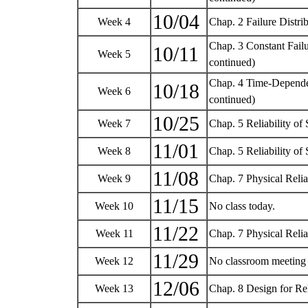
10/04
Week 4
Chap. 2 Failure Distri
Chap. 3 Constant Fail
10/11
Week 5
continued)
Chap. 4 Time-Dependen
10/18
Week 6
continued)
10/25
Week 7
Chap. 5 Reliability of
11/01
Week 8
Chap. 5 Reliability o
11/08
Week 9
Chap. 7 Physical Relia
11/15
Week 10
No class today.
11/22
Week 11
Chap. 7 Physical Relia
11/29
Week 12
No classroom meeting
12/06
Week 13
Chap. 8 Design for Rel