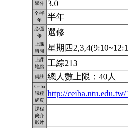
3.0
學分
全/半
半年
年
必/選
選修
修
上課
星期四2,3,4(9:10~12:
時間
上課
工綜213
地點
總人數上限：40人
備註
Ceiba
http://ceiba.ntu.edu.tw/
課程
網頁
課程
簡介
影片