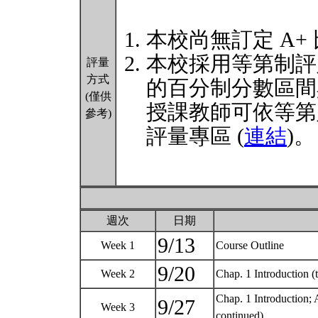
本校尚無訂定 A+
本校採用等第制評
評量
方式
的百分制分數區間
(僅供
授課教師可依等第
參考)
評量專區 (
連結
)。
週次
日期
9/13
Week 1
Course Outline
9/20
Week 2
Chap. 1 Introduction 
Chap. 1 Introduction; 
9/27
Week 3
continued)