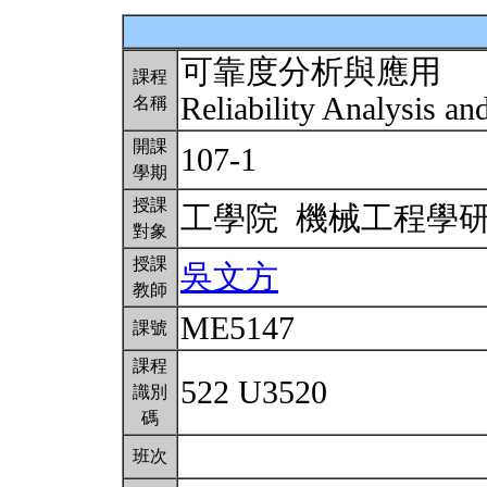
可靠度分析與應用
課程
Reliability Analysis an
名稱
開課
107-1
學期
授課
工學院 機械工程學
對象
授課
吳文方
教師
ME5147
課號
課程
522 U3520
識別
碼
班次