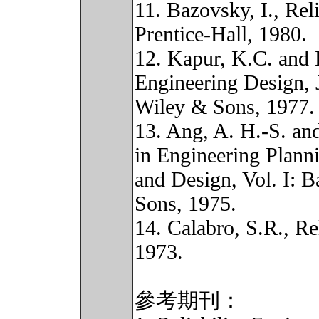
11. Bazovsky, I., Rel
Prentice-Hall, 1980.
12. Kapur, K.C. and 
Engineering Design,
Wiley & Sons, 1977.
13. Ang, A. H.-S. an
in Engineering Plann
and Design, Vol. I: B
Sons, 1975.
14. Calabro, S.R., Rel
1973.
參考期刊：