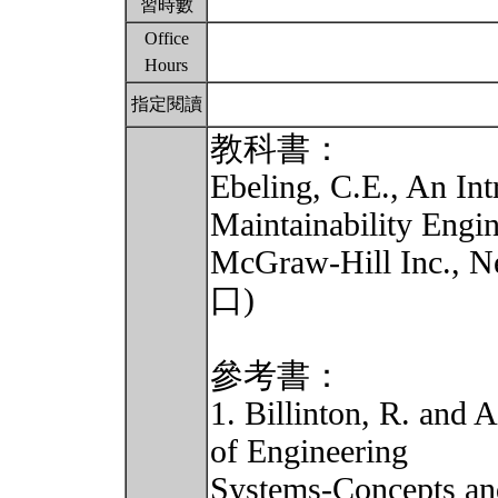
習時數
Office
Hours
指定閱讀
教科書：
Ebeling, C.E., An Int
Maintainability Engin
McGraw-Hill Inc.
口)
參考書：
1. Billinton, R. and A
of Engineering
Systems-Concepts an