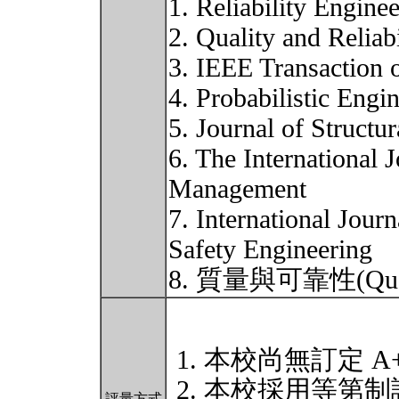
1. Reliability Engine
2. Quality and Reliab
3. IEEE Transaction o
4. Probabilistic Eng
5. Journal of Structur
6. The International 
Management
7. International Journ
Safety Engineering
8. 質量與可靠性(Qualit
本校尚無訂定 A
本校採用等第制
評量方式