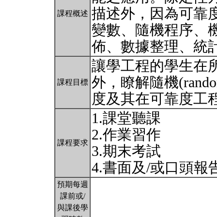
描述外，因為可靠
課程概述
變數、隨機程序、
佈、數據整理、統
讓學工程的學生在所學定性
外，瞭解隨機(rando
課程目標
度及其在可靠度工
1.課堂聽課
2.作業習作
課程要求
3.期末考試
4.書面及/或口頭報
預期每週
課前或/
與課後學