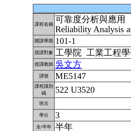
可靠度分析與應用
課程名稱
Reliability Analysis 
101-1
開課學期
工學院 工業工程
授課對象
吳文方
授課教師
ME5147
課號
課程識別
522 U3520
碼
班次
3
學分
半年
全/半年