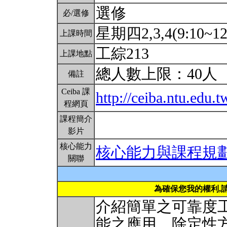
選修
必/選修
星期四2,3,4(9:10~12
上課時間
工綜213
上課地點
總人數上限：40人
備註
Ceiba 課
http://ceiba.ntu.edu.t
程網頁
課程簡介
影片
核心能力
核心能力與課程規
關聯
為確保您我的權利,
介紹簡單之可靠度
能之應用。除定性