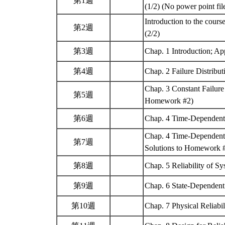
第1週
(1/2) (No power point fi
Introduction to the cours
第2週
(2/2)
第3週
Chap. 1 Introduction; A
第4週
Chap. 2 Failure Distribu
Chap. 3 Constant Failur
第5週
Homework #2)
第6週
Chap. 4 Time-Dependent 
Chap. 4 Time-Dependent F
第7週
Solutions to Homework
第8週
Chap. 5 Reliability of S
第9週
Chap. 6 State-Dependent 
第10週
Chap. 7 Physical Reliabil