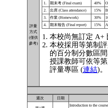
1.
期末考 (Final exam)
40%
O
2.
出席 (Class attendance)
15%
B
3.
作業 (Homework)
30%
1
4.
期末報告 (Final report)
15%
A
評量
方式
本校尚無訂定 A+
(僅供
本校採用等第制評
參考)
的百分制分數區間
授課教師可依等第
評量專區 (
連結
)。
週次
日期
Introduction to the cours