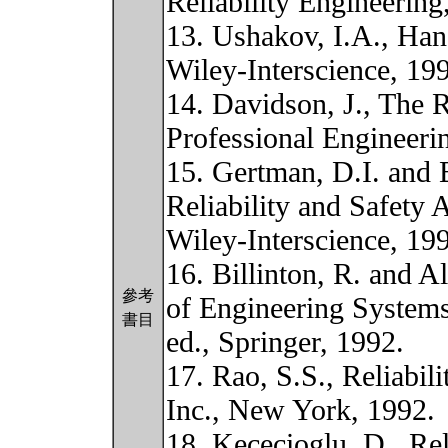
Reliability Engineering
13. Ushakov, I.A., Han
Wiley-Interscience, 19
14. Davidson, J., The R
Professional Engineeri
15. Gertman, D.I. and
Reliability and Safety
Wiley-Interscience, 19
16. Billinton, R. and Al
參考
of Engineering System
書目
ed., Springer, 1992.
17. Rao, S.S., Reliabi
Inc., New York, 1992.
18. Kececioglu, D., Re