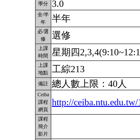
3.0
學分
全/半
半年
年
必/選
選修
修
上課
星期四2,3,4(9:10~12:
時間
上課
工綜213
地點
總人數上限：40人
備註
Ceiba
http://ceiba.ntu.edu.tw/
課程
網頁
課程
簡介
影片