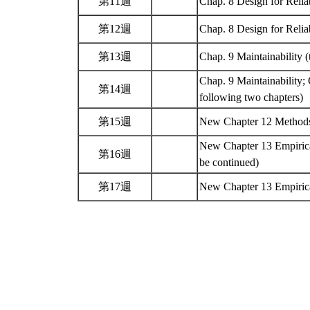
第11週
Chap. 8 Design for Relia
第12週
Chap. 8 Design for Reliab
第13週
Chap. 9 Maintainability
Chap. 9 Maintainability; 
第14週
following two chapters)
第15週
New Chapter 12 Methods
New Chapter 13 Empirica
第16週
be continued)
第17週
New Chapter 13 Empirica