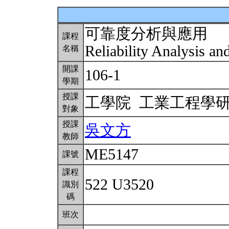
可靠度分析與應用
課程
Reliability Analysis an
名稱
開課
106-1
學期
授課
工學院 工業工程學
對象
授課
吳文方
教師
ME5147
課號
課程
522 U3520
識別
碼
班次