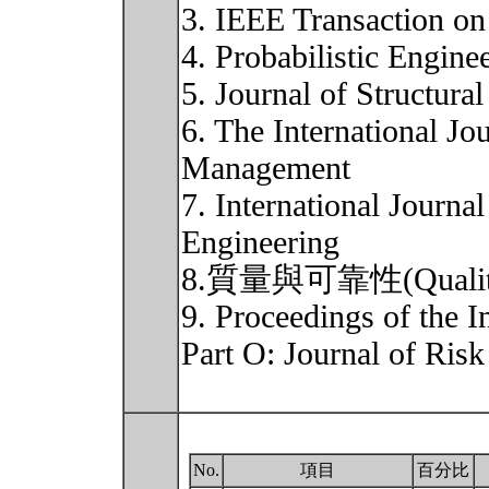
3. IEEE Transaction on 
4. Probabilistic Engin
5. Journal of Structural
6. The International Jo
Management
7. International Journal
Engineering
8.質量與可靠性(Quality a
9. Proceedings of the I
Part O: Journal of Risk
No.
項目
百分比