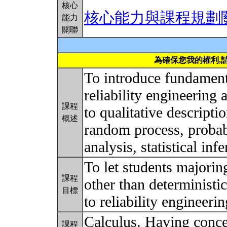
核心
核心能力與課程規劃
能力
關聯
為確保您我的權利,
To introduce fundament
reliability engineering 
課程
to qualitative descripti
概述
random process, probabi
analysis, statistical inf
To let students majori
課程
other than deterministic
目標
to reliability engineeri
Calculus. Having conce
課程