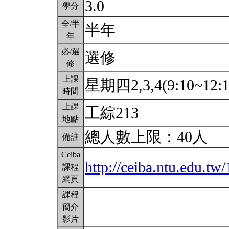
3.0
學分
全/半
半年
年
必/選
選修
修
上課
星期四2,3,4(9:10~12:
時間
上課
工綜213
地點
總人數上限：40人
備註
Ceiba
http://ceiba.ntu.edu.tw/
課程
網頁
課程
簡介
影片