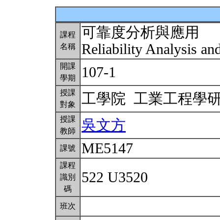
可靠度分析與應用
課程
Reliability Analysis an
名稱
開課
107-1
學期
授課
工學院 工業工程學
對象
授課
吳文方
教師
ME5147
課號
課程
522 U3520
識別
碼
班次