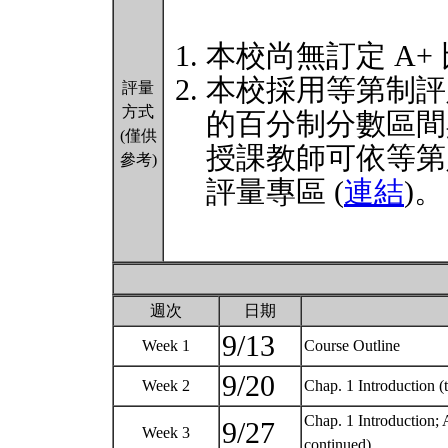
本校尚無訂定 A+
本校採用等第制評
評量
方式
的百分制分數區間
(僅供
授課教師可依等第
參考)
評量專區 (
連結
)。
週次
日期
9/13
Week 1
Course Outline
9/20
Week 2
Chap. 1 Introduction 
Chap. 1 Introduction; 
9/27
Week 3
continued)