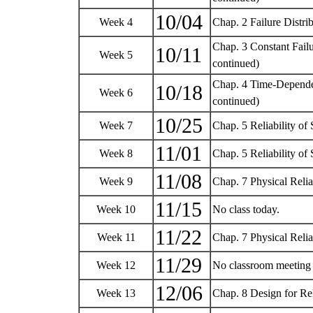
10/04
Week 4
Chap. 2 Failure Distri
Chap. 3 Constant Fail
10/11
Week 5
continued)
Chap. 4 Time-Dependen
10/18
Week 6
continued)
10/25
Week 7
Chap. 5 Reliability of
11/01
Week 8
Chap. 5 Reliability o
11/08
Week 9
Chap. 7 Physical Relia
11/15
Week 10
No class today.
11/22
Week 11
Chap. 7 Physical Relia
11/29
Week 12
No classroom meeting
12/06
Week 13
Chap. 8 Design for Rel