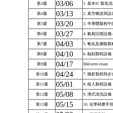
03/06
第3週
1. 基本IC 製造
03/13
第4週
2. 真空概述與
03/20
第5週
3. 半導體製程
03/27
第6週
4. 氣相沉積設
04/03
第7週
5. 氧化及擴散
04/10
第8週
6. 蝕刻製程設備
04/17
第9週
Mid-term exam
04/24
第10週
7. 微影製程與
05/01
第11週
8. 植入製程設備
05/08
第12週
9. 溼式清洗設備
05/15
第13週
10. 化學研磨