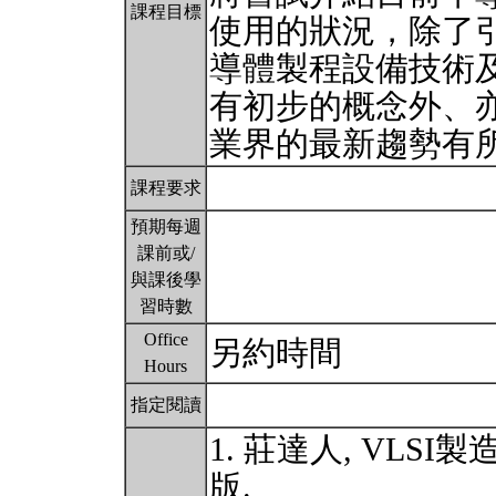
課程目標
使用的狀況，除了
導體製程設備技術
有初步的概念外、
業界的最新趨勢有
課程要求
預期每週
課前或/
與課後學
習時數
Office
另約時間
Hours
指定閱讀
1. 莊達人, VLSI
版.