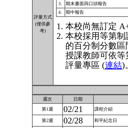
3.
期末書面與口頭報告
4.
期中報告
評量方式
(僅供參
本校尚無訂定 A
考)
本校採用等第制
的百分制分數區
授課教師可依等
評量專區 (
連結
)
週次
日期
02/21
第1週
課程介紹
02/28
第2週
和平紀念日