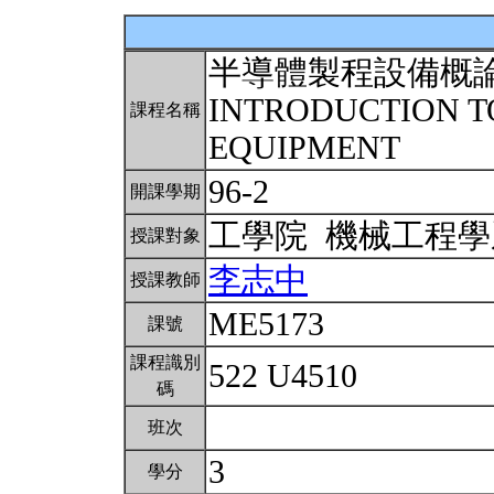
半導體製程設備概
INTRODUCTION 
課程名稱
EQUIPMENT
96-2
開課學期
工學院 機械工程
授課對象
李志中
授課教師
ME5173
課號
課程識別
522 U4510
碼
班次
3
學分