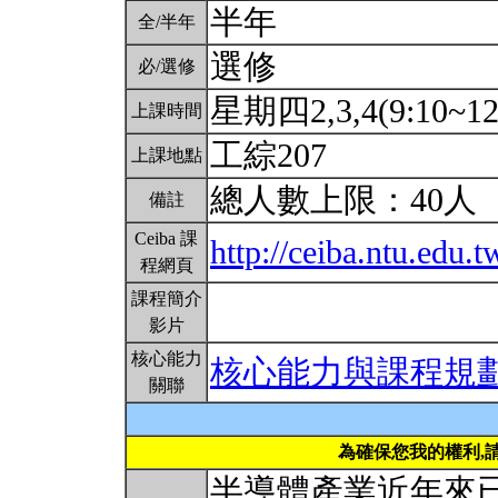
半年
全/半年
選修
必/選修
星期四2,3,4(9:10~12
上課時間
工綜207
上課地點
總人數上限：40人
備註
Ceiba 課
http://ceiba.ntu.edu
程網頁
課程簡介
影片
核心能力
核心能力與課程規
關聯
為確保您我的權利,
半導體產業近年來