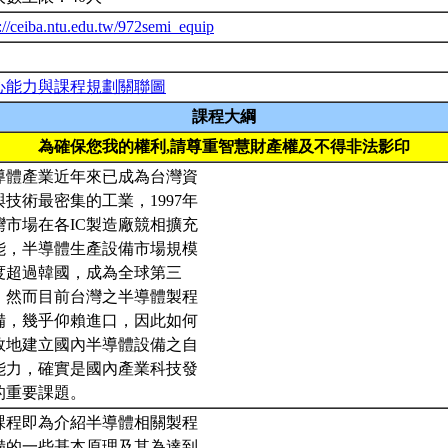
://ceiba.ntu.edu.tw/972semi_equip
心能力與課程規劃關聯圖
課程大綱
為確保您我的權利,請尊重智慧財產權及不得非法影印
導體產業近年來已成為台灣資
與技術最密集的工業，1997年
灣市場在各IC製造廠競相擴充
能，半導體生產設備市場規模
度超過韓國，成為全球第三
。然而目前台灣之半導體製程
備，幾乎仰賴進口，因此如何
效地建立國內半導體設備之自
能力，確實是國內產業科技發
的重要課題。
課程即為介紹半導體相關製程
備的一些基本原理及其為達到