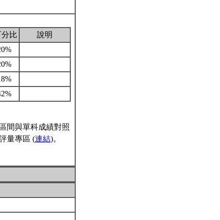
百分比
說明
20%
20%
18%
42%
區間與單科成績對照
量專區 (
連結
)。