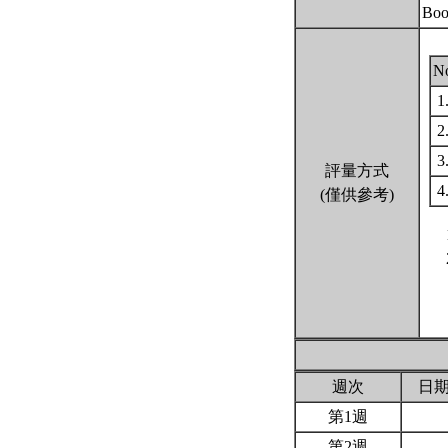
Boo
N
1
2
3
評量方式
4
(僅供參考)
週次
日
第1週
第2週