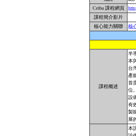
Ceiba 課程網頁
http
課程簡介影片
核心能力關聯
核
半
本
台
產
首
課程概述
位
設
有
製
展
本
設