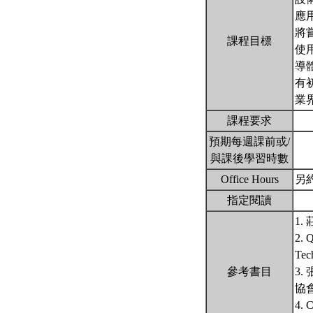
應
將
課程目標
使
導
有
業
課程要求
預期每週課前或/
與課後學習時數
Office Hours
另
指定閱讀
1.
2. 
Tech
參考書目
3
協會
4. 