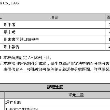
k Co., 1996.
o.
項目
.
期中考
.
期末考
.
期末書面與口頭報告
.
期中報告
本校尚無訂定 A+ 比例上限。
本校採用等第制評定成績，學生成績評量辦法中的百分制分數
表僅供參考，授課教師可依等第定義調整分數區間。詳見學習評
課程進度
期
單元主題
課程介紹
1. 基本IC 製造流程