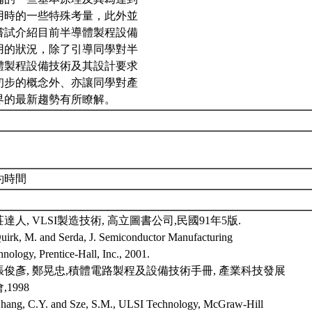
用時的一些特殊考量，此外並
嘗試介紹目前半導體製程設備
用的狀況，除了引導同學對半
體製程設備技術及其設計要求
初步的概念外、亦讓同學對產
界的最新趨勢有所瞭解。
約時間
 莊達人, VLSI製造技術, 高立圖書公司,民國91年5版.
Quirk, M. and Serda, J. Semiconductor Manufacturing
nology, Prentice-Hall, Inc., 2001.
. 張俊彥, 鄭晃忠,積體電路製程及設備技術手冊, 產業科技發展
,1998
Chang, C.Y. and Sze, S.M., ULSI Technology, McGraw-Hill