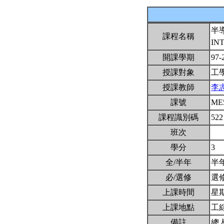
半
課程名稱
IN
開課學期
97-
授課對象
工
授課教師
李
課號
ME
課程識別碼
522
班次
學分
3
全/半年
半
必/選修
選
上課時間
星期四
上課地點
工綜
備註
總