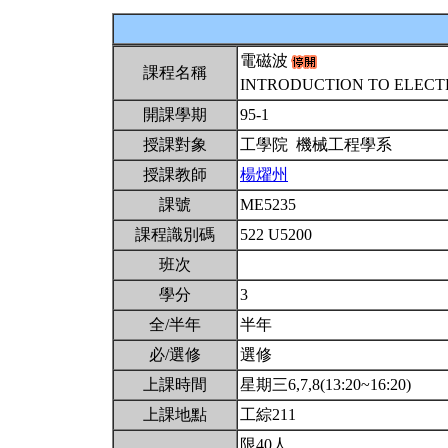
電磁波
課程名稱
INTRODUCTION TO ELEC
開課學期
95-1
授課對象
工學院 機械工程學系
授課教師
楊燿州
課號
ME5235
課程識別碼
522 U5200
班次
學分
3
全/半年
半年
必/選修
選修
上課時間
星期三6,7,8(13:20~16:20)
上課地點
工綜211
限40人。