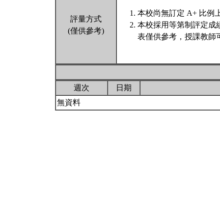
本校尚無訂定 A+ 比例
評量方式
本校採用等第制評定成
(僅供參考)
表僅供參考，授課教師
週次
日期
無資料