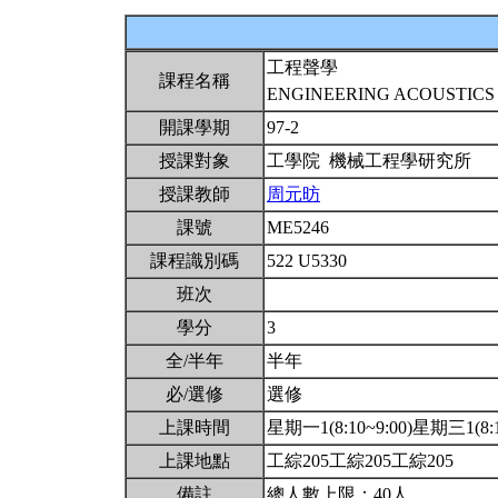
工程聲學
課程名稱
ENGINEERING ACOUSTIC
開課學期
97-2
授課對象
工學院 機械工程學研究所
授課教師
周元昉
課號
ME5246
課程識別碼
522 U5330
班次
學分
3
全/半年
半年
必/選修
選修
上課時間
星期一1(8:10~9:00)星期三1(8:1
上課地點
工綜205工綜205工綜205
備註
總人數上限：40人