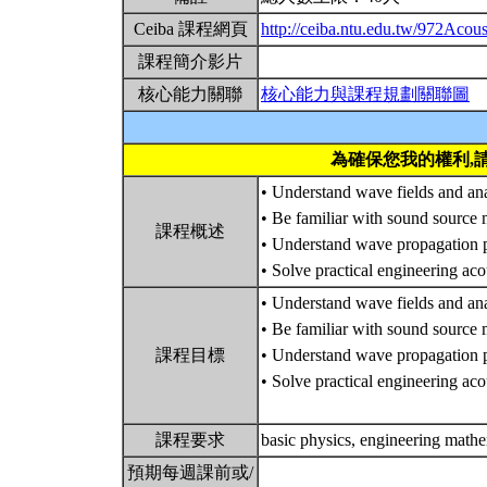
Ceiba 課程網頁
http://ceiba.ntu.edu.tw/972Acous
課程簡介影片
核心能力關聯
核心能力與課程規劃關聯圖
為確保您我的權利,
• Understand wave fields and an
• Be familiar with sound source
課程概述
• Understand wave propagation
• Solve practical engineering ac
• Understand wave fields and an
• Be familiar with sound source
課程目標
• Understand wave propagation
• Solve practical engineering ac
課程要求
basic physics, engineering mathe
預期每週課前或/