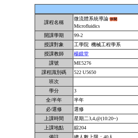
微流體系統導論
課程名稱
Microfluidics
開課學期
99-2
授課對象
工學院 機械工程學系
授課教師
楊鏡堂
課號
ME5276
課程識別碼
522 U5650
班次
學分
3
全/半年
半年
必/選修
選修
上課時間
星期二3,4,@(10:20~)
上課地點
綜204
備註
總人數上限：40人