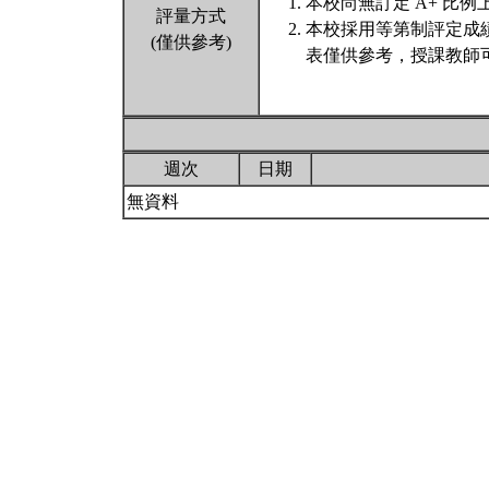
本校尚無訂定 A+ 比例
評量方式
本校採用等第制評定成
(僅供參考)
表僅供參考，授課教師
週次
日期
無資料