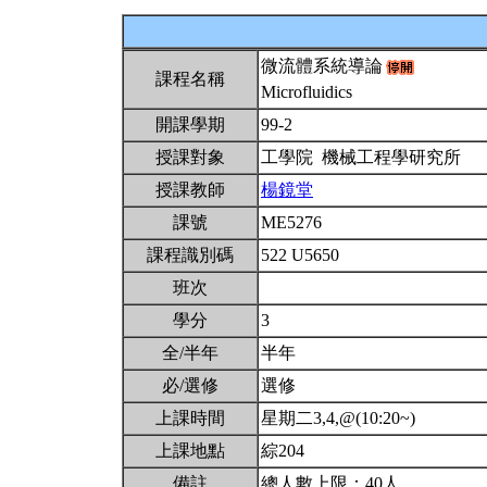
微流體系統導論
課程名稱
Microfluidics
開課學期
99-2
授課對象
工學院 機械工程學研究所
授課教師
楊鏡堂
課號
ME5276
課程識別碼
522 U5650
班次
學分
3
全/半年
半年
必/選修
選修
上課時間
星期二3,4,@(10:20~)
上課地點
綜204
備註
總人數上限：40人