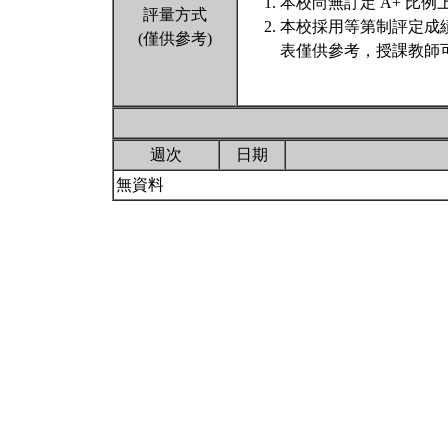
本校尚無訂定 A+ 比例
評量方式
本校採用等第制評定成
(僅供參考)
表僅供參考，授課教師
週次
日期
無資料