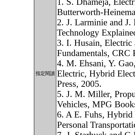
1. S. Dhameja, Electr
Butterworth-Heinema
2. J. Larminie and J.
Technology Explained
3. I. Husain, Electri
Fundamentals, CRC P
4. M. Ehsani, Y. Gao
Electric, Hybrid Elec
指定閱讀
Press, 2005.
5. J. M. Miller, Prop
Vehicles, MPG Books
6. A E. Fuhs, Hybrid 
Personal Transportat