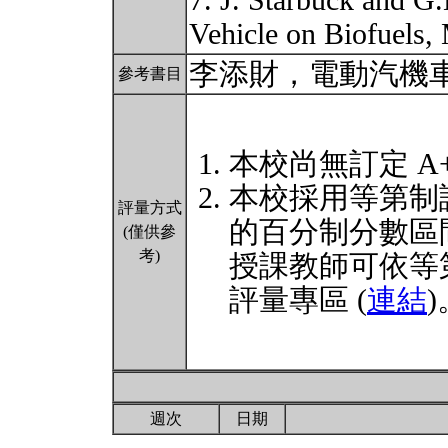
7. J. Starbuck and G
Vehicle on Biofuels
李添財，電動汽機
參考書目
本校尚無訂定 A
本校採用等第制
評量方式
的百分制分數區
(僅供參
考)
授課教師可依等
評量專區 (
連結
)
週次
日期