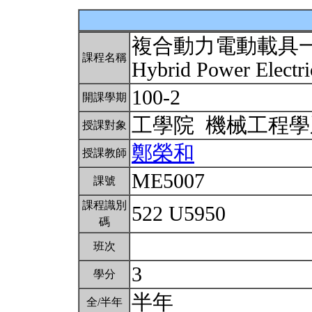
複合動力電動載具
課程名稱
Hybrid Power Electri
100-2
開課學期
工學院 機械工程
授課對象
鄭榮和
授課教師
ME5007
課號
課程識別
522 U5950
碼
班次
3
學分
半年
全/半年