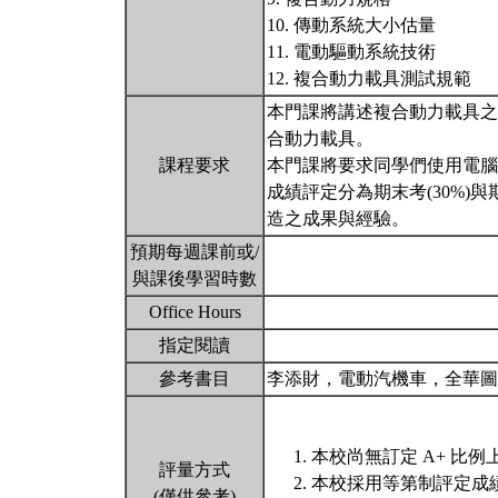
10. 傳動系統大小估量
11. 電動驅動系統技術
12. 複合動力載具測試規範
本門課將講述複合動力載具之
合動力載具。
課程要求
本門課將要求同學們使用電
成績評定分為期末考(30%)
造之成果與經驗。
預期每週課前或/
與課後學習時數
Office Hours
指定閱讀
參考書目
李添財，電動汽機車，全華
本校尚無訂定 A+ 比例
評量方式
本校採用等第制評定成
(僅供參考)