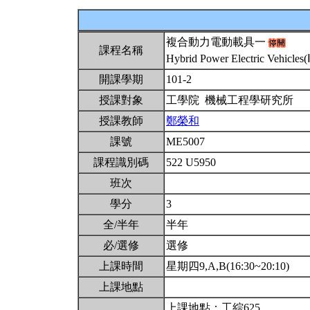
複合動力電動載具一
課程名稱
Hybrid Power Electric Vehicles(
開課學期
101-2
授課對象
工學院 機械工程學研究所
授課教師
鄭榮和
課號
ME5007
課程識別碼
522 U5950
班次
學分
3
全/半年
半年
必/選修
選修
上課時間
星期四9,A,B(16:30~20:10)
上課地點
上課地點：工綜625。