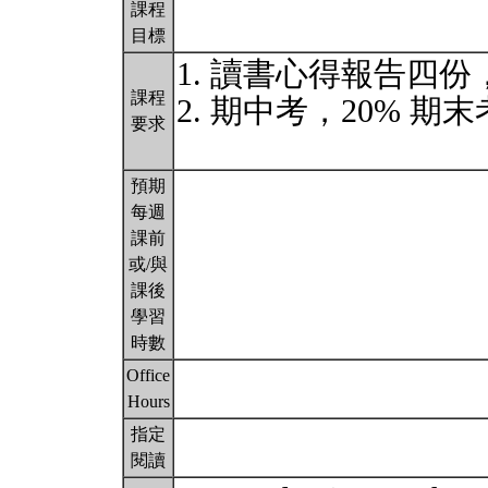
課程
目標
1. 讀書心得報告四份
課程
2. 期中考，20% 期末
要求
預期
每週
課前
或/與
課後
學習
時數
Office
Hours
指定
閱讀