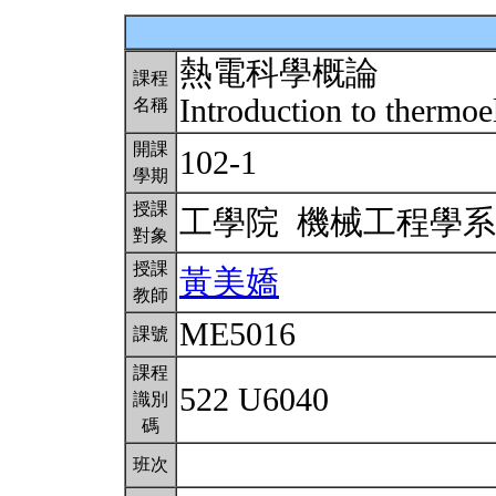
熱電科學概論
課程
Introduction to thermoe
名稱
開課
102-1
學期
授課
工學院 機械工程學
對象
授課
黃美嬌
教師
ME5016
課號
課程
522 U6040
識別
碼
班次