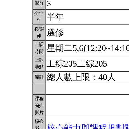
3
學分
全/半
半年
年
必/選
選修
修
上課
星期二5,6(12:20~14:1
時間
上課
工綜205工綜205
地點
總人數上限：40人
備註
課程
簡介
影片
核心
核心能力與課程規劃
能力