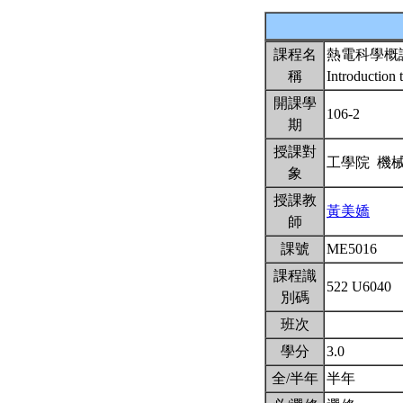
課程名
熱電科學概
稱
Introduction 
開課學
106-2
期
授課對
工學院 機
象
授課教
黃美嬌
師
課號
ME5016
課程識
522 U6040
別碼
班次
學分
3.0
全/半年
半年