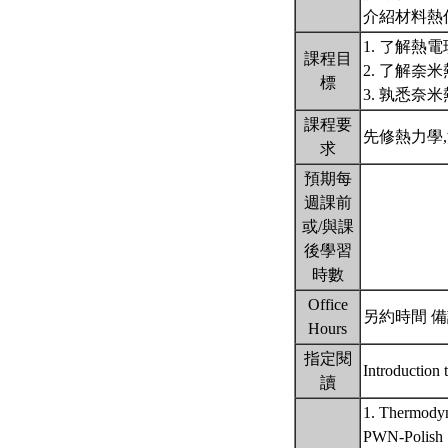
介紹材料熱
1. 了解
課程目
2. 了解
標
3. 孰悉奈
課程要
先修熱力學
求
預期每
週課前
或/與課
後學習
時數
Office
另約時間 備註
Hours
指定閱
Introduction 
讀
1. Thermodyn
PWN-Polish S