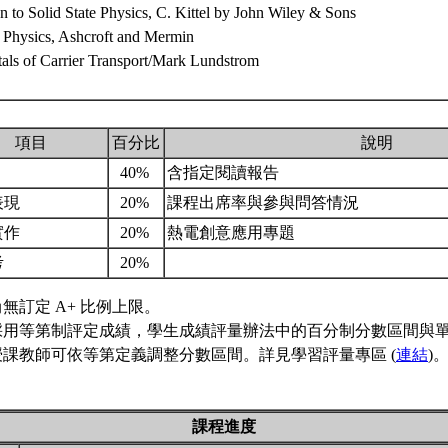
on to Solid State Physics, C. Kittel by John Wiley & Sons
e Physics, Ashcroft and Mermin
als of Carrier Transport/Mark Lundstrom
項目
百分比
說明
40%
含指定閱讀報告
表現
20%
課程出席率與參與問答情況
實作
20%
熱電創意應用專題
考
20%
無訂定 A+ 比例上限。
採用等第制評定成績，學生成績評量辦法中的百分制分數區間與
授課教師可依等第定義調整分數區間。詳見學習評量專區 (
連結
)
課程進度