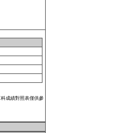
單科成績對照表僅供參
。