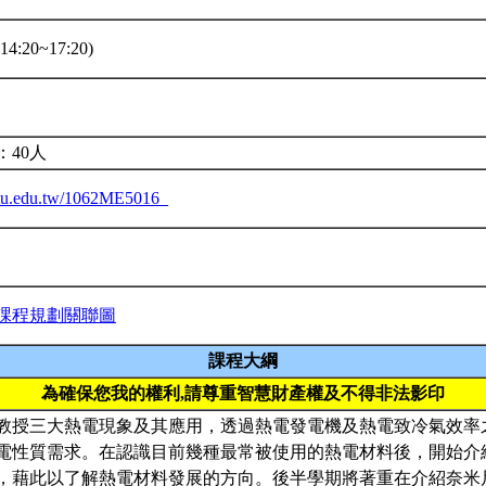
4:20~17:20)
：40人
.ntu.edu.tw/1062ME5016_
課程規劃關聯圖
課程大綱
為確保您我的權利,請尊重智慧財產權及不得非法影印
教授三大熱電現象及其應用，透過熱電發電機及熱電致冷氣效率
電性質需求。在認識目前幾種最常被使用的熱電材料後，開始介
，藉此以了解熱電材料發展的方向。後半學期將著重在介紹奈米