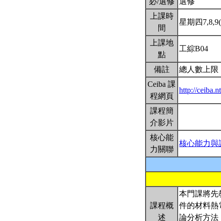
必/選修
選修
上課時
星期四7,8,9(1
間
上課地
工綜B04
點
備註
總人數上限
Ceiba 課
http://ceiba
程網頁
課程簡
介影片
核心能
核心能力與
力關聯
本門課將先
課程概
件的材料熱
述
論分析方法