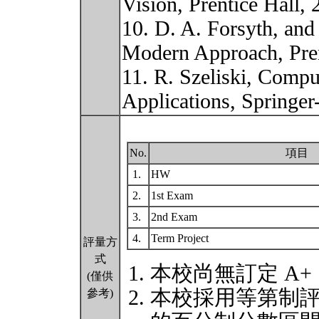
Vision, Prentice Hall, 
10. D. A. Forsyth, and
Modern Approach, Prent
11. R. Szeliski, Compu
Applications, Springe
No.
項目
1.
HW
2.
1st Exam
3.
2nd Exam
4.
Term Project
評量方
式
本校尚無訂定 A+
(僅供
本校採用等第制
參考)