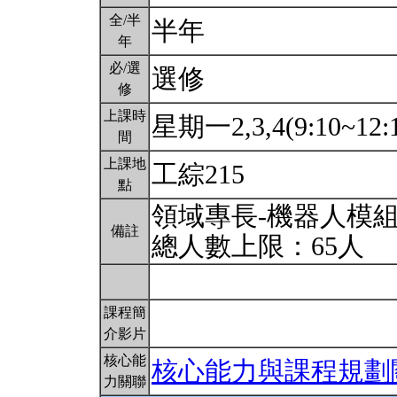
全/半
半年
年
必/選
選修
修
上課時
星期一2,3,4(9:10~12:
間
上課地
工綜215
點
領域專長-機器人模
備註
總人數上限：65人
課程簡
介影片
核心能
核心能力與課程規劃
力關聯