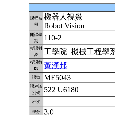
機器人視覺
課程名
Robot Vision
稱
開課學
110-2
期
授課對
工學院 機械工程學
象
授課教
黃漢邦
師
ME5043
課號
課程識
522 U6180
別碼
班次
3.0
學分