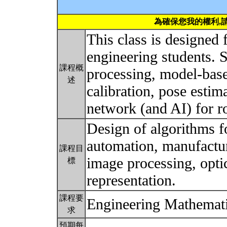
為確保您我的權利,
This class is designed 
engineering students. S
課程概
processing, model-bas
述
calibration, pose estim
network (and AI) for r
Design of algorithms f
automation, manufacturi
課程目
image processing, optic
標
representation.
課程要
Engineering Mathemat
求
預期每