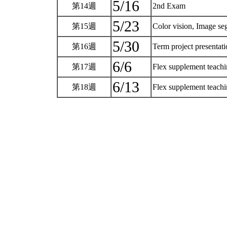
5/16
第14週
2nd Exam
5/23
第15週
Color vision, Image s
5/30
第16週
Term project presentat
6/6
第17週
Flex supplement teach
6/13
第18週
Flex supplement teach