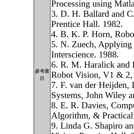
Processing using Matla
3. D. H. Ballard and 
Prentice Hall. 1982.
4. B. K. P. Horn, Robo
5. N. Zuech, Applying
Interscience. 1988.
6. R. M. Haralick and
參考書
Robot Vision, V1 & 2,
目
7. F. van der Heijden
Systems, John Wiley a
8. E. R. Davies, Comp
Algorithm, & Practicali
9. Linda G. Shapiro a