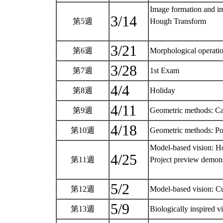
Image formation and i
3/14
第5週
Hough Transform
3/21
第6週
Morphological operati
3/28
第7週
1st Exam
4/4
第8週
Holiday
4/11
第9週
Geometric methods: Cam
4/18
第10週
Geometric methods: Pos
Model-based vision: H
4/25
第11週
Project preview demons
5/2
第12週
Model-based vision: Cu
5/9
第13週
Biologically inspired 