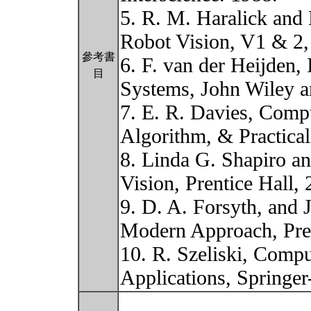
5. R. M. Haralick and
Robot Vision, V1 & 2,
參考書
6. F. van der Heijden
目
Systems, John Wiley a
7. E. R. Davies, Comp
Algorithm, & Practicali
8. Linda G. Shapiro 
Vision, Prentice Hall, 
9. D. A. Forsyth, and 
Modern Approach, Pren
10. R. Szeliski, Compu
Applications, Springe