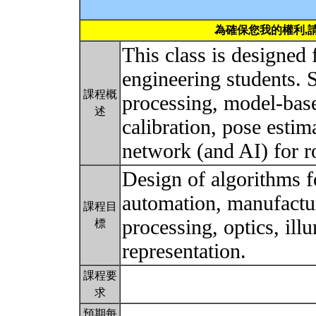
為確保您我的權利,
This class is designed 
engineering students. 
課程概
processing, model-bas
述
calibration, pose estim
network (and AI) for r
Design of algorithms f
automation, manufactur
課程目
processing, optics, ill
標
representation.
課程要
求
預期每