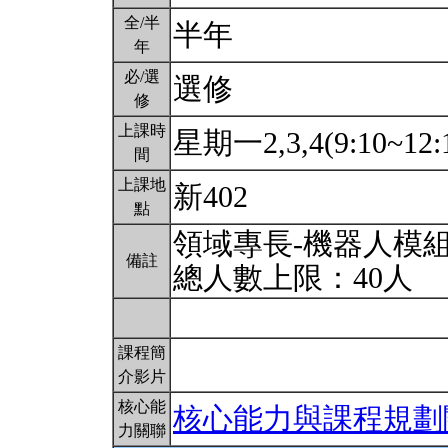
全/半
半年
年
必/選
選修
修
上課時
星期一2,3,4(9:10~12:
間
上課地
新402
點
領域專長-機器人模
備註
總人數上限：40人
課程簡
介影片
核心能
核心能力與課程規劃
力關聯