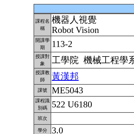
機器人視覺
課程名
Robot Vision
稱
開課學
113-2
期
授課對
工學院 機械工程學
象
授課教
黃漢邦
師
ME5043
課號
課程識
522 U6180
別碼
班次
3.0
學分