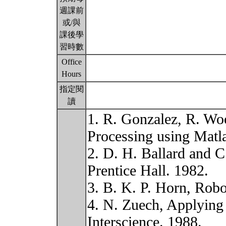
週課前
或/與
課後學
習時數
Office
Hours
指定閱
讀
1. R. Gonzalez, R. Wo
Processing using Matla
2. D. H. Ballard and 
Prentice Hall. 1982.
3. B. K. P. Horn, Robo
4. N. Zuech, Applying
Interscience. 1988.