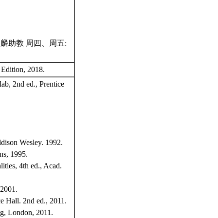
趙鈺麟助教 周四、周五:
h Edition, 2018.
ab, 2nd ed., Prentice
ddison Wesley. 1992.
ns, 1995.
ties, 4th ed., Acad.
 2001.
 Hall. 2nd ed., 2011.
lag, London, 2011.