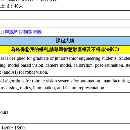
上限：40人
力與課程規劃關聯圖
課程大綱
為確保您我的權利,請尊重智慧財產權及不得非法影印
ass is designed for graduate or junior/senior engineering students. Stude
ing, model-based vision, camera model, calibration, pose estimation, ste
 (and AI) for robot vision.
of algorithms for robotic vision systems for automation, manufacturing, 
rocessing, optics, illumination, and feature representation.
hours
4:00~15:00