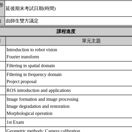
形
延後期末考試日期(時間)
他
由師生雙方議定
課程進度
期
單元主題
Introduction to robot vision
Fourier transform
Filtering in spatial domain
Filtering in frequency domain
Project proposal
ROS introduction and applications
Image formation and image processing
Image degradation and restoration
Morphological operation
1st Exam
Geometric methods: Camera calibration