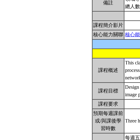
備註
總人數
課程簡介影片
核心能力關聯
核心能
This cl
課程概述
process
network
Design 
課程目標
image p
課程要求
預期每週課前
或/與課後學
Three 
習時數
每週五 1