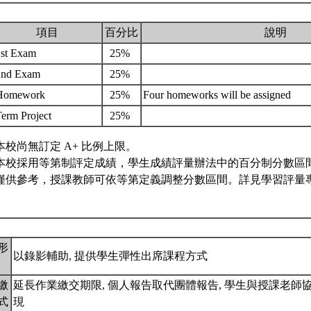
項目
百分比
說明
1st Exam
25%
2nd Exam
25%
Homework
25%
Four homeworks will be assigned
erm Project
25%
本校尚無訂定 A+ 比例上限。
本校採用等第制評定成績，學生成績評量辦法中的百分制分數區
僅供參考，授課教師可依等第定義調整分數區間。詳見學習評量專
形
以錄影輔助, 提供學生彈性出席課程方式
繳
延長作業繳交期限, 個人報告取代團體報告, 學生與授課老師
式
現