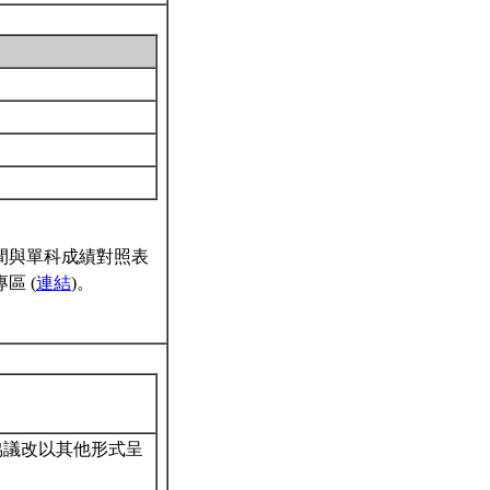
間與單科成績對照表
區 (
連結
)。
協議改以其他形式呈