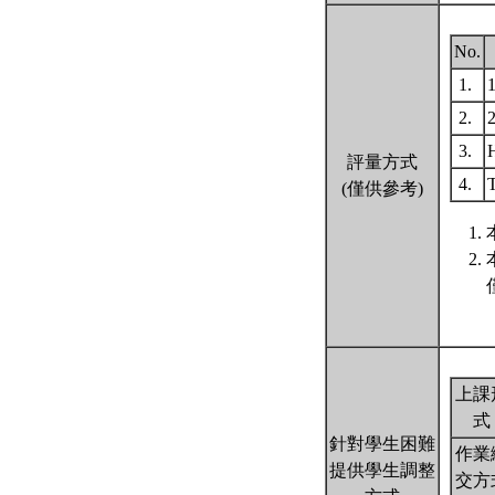
No.
1.
2.
3.
評量方式
4.
T
(僅供參考)
上課
式
針對學生困難
作業
提供學生調整
交方