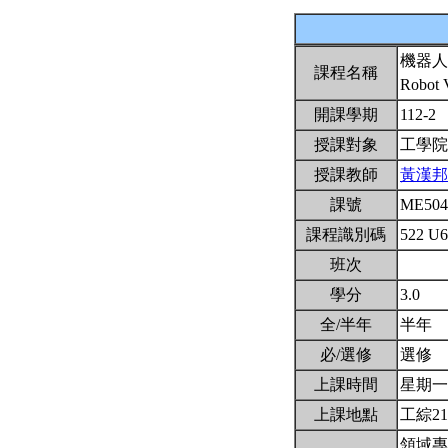
機器人
課程名稱
Robot 
開課學期
112-2
授課對象
工學院
授課教師
黃漢邦
課號
ME50
課程識別碼
522 U
班次
學分
3.0
全/半年
半年
必/選修
選修
上課時間
星期一2,
上課地點
工綜21
領域專