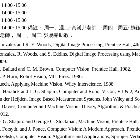
4:00~15:00
4:00~15:00
4:00~15:00
14:00~15:00 備註： 周一、週二: 黃漢邦老師， 周四、周五: 
老師， 周一、周三: 吳易秦助教，
onzalez and R. E. Woods, Digital Image Processing, Prentice Hall, 4t
onzalez, R. Woods, and S. Eddins, Digital Image Processing using Matl
009.
. Ballard and C. M. Brown, Computer Vision, Prentice Hall. 1982.
. P. Horn, Robot Vision, MIT Press. 1986.
uech, Applying Machine Vision, Wiley Interscience. 1988.
. Haralick and L. G. Shapiro, Computer and Robot Vision, V1 & 2, A
an der Heijden, Image Based Measurement Systems, John Wiley and So
. Davies, Computer and Machine Vision: Theory, Algorithm, & Practicali
2012.
a G. Shapiro and George C. Stockman, Machine Vision, Prentice Hall,
. Forsyth, and J. Ponce, Computer Vision: A Modern Approach, Prentice
Szeliski, Computer Vision: Algorithms and Applications, Springer-Ver