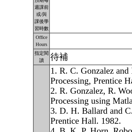
預期每
週課前
或/與
課後學
習時數
Office
Hours
指定閱
待補
讀
1. R. C. Gonzalez and
Processing, Prentice Ha
2. R. Gonzalez, R. Woo
Processing using Matla
3. D. H. Ballard and 
Prentice Hall. 1982.
4. B. K. P. Horn, Robo