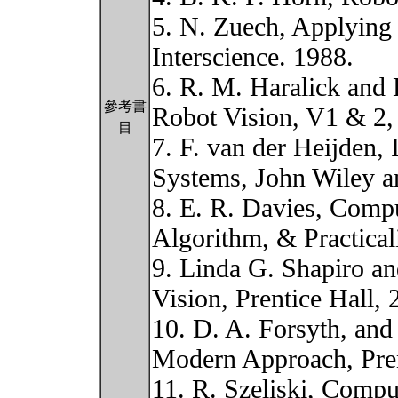
5. N. Zuech, Applying
Interscience. 1988.
6. R. M. Haralick and
參考書
Robot Vision, V1 & 2,
目
7. F. van der Heijden
Systems, John Wiley a
8. E. R. Davies, Comp
Algorithm, & Practicali
9. Linda G. Shapiro a
Vision, Prentice Hall, 
10. D. A. Forsyth, and
Modern Approach, Prent
11. R. Szeliski, Compu