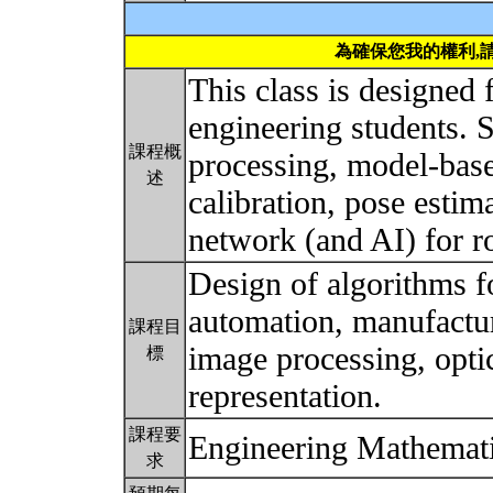
為確保您我的權利,
This class is designed 
engineering students. S
課程概
processing, model-bas
述
calibration, pose estim
network (and AI) for r
Design of algorithms f
automation, manufacturi
課程目
image processing, optic
標
representation.
課程要
Engineering Mathemat
求