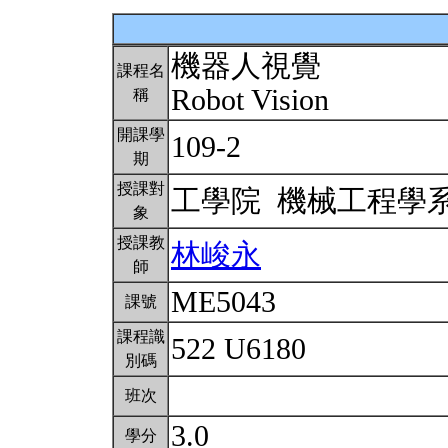
機器人視覺
課程名
Robot Vision
稱
開課學
109-2
期
授課對
工學院 機械工程學
象
授課教
林峻永
師
ME5043
課號
課程識
522 U6180
別碼
班次
3.0
學分