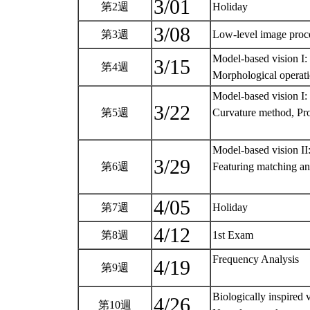
3/01
第2週
Holiday
3/08
第3週
Low-level image proc
Model-based vision I
3/15
第4週
Morphological operat
Model-based vision I:
3/22
第5週
Curvature method, Pro
Model-based vision II
3/29
第6週
Featuring matching an
4/05
第7週
Holiday
4/12
第8週
1st Exam
Frequency Analysis
4/19
第9週
Biologically inspired v
4/26
第10週