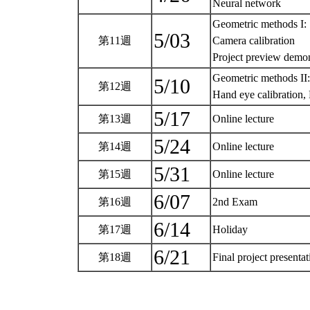
Neural network
Geometric methods I:
5/03
第11週
Camera calibration
Project preview demo
Geometric methods II:
5/10
第12週
Hand eye calibration,
5/17
第13週
Online lecture
5/24
第14週
Online lecture
5/31
第15週
Online lecture
6/07
第16週
2nd Exam
6/14
第17週
Holiday
6/21
第18週
Final project presenta