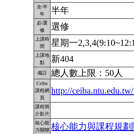
全/半
半年
年
必/選
選修
修
上課時
星期一2,3,4(9:10~12:
間
上課地
新404
點
總人數上限：50人
備註
Ceiba
http://ceiba.ntu.edu.
課程網
頁
課程簡
介影片
核心能
核心能力與課程規劃
力關聯