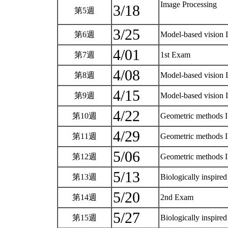
Image Processing
3/18
第5週
3/25
第6週
Model-based vision 
4/01
第7週
1st Exam
4/08
第8週
Model-based vision 
4/15
第9週
Model-based vision 
4/22
第10週
Geometric methods I
4/29
第11週
Geometric methods I
5/06
第12週
Geometric methods II
5/13
第13週
Biologically inspire
5/20
第14週
2nd Exam
5/27
第15週
Biologically inspire