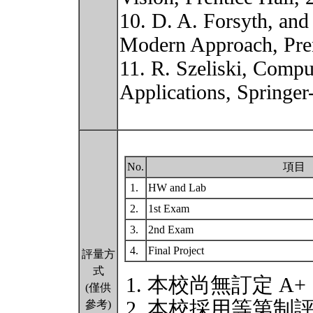
10. D. A. Forsyth, and
Modern Approach, Prent
11. R. Szeliski, Compu
Applications, Springer
No.
項目
1.
HW and Lab
2.
1st Exam
3.
2nd Exam
4.
Final Project
評量方
式
本校尚無訂定 A+
(僅供
本校採用等第制
參考)