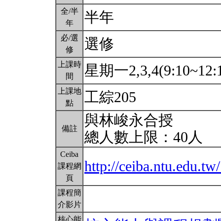
全/半
半年
年
必/選
選修
修
上課時
星期一2,3,4(9:10~12:
間
上課地
工綜205
點
與林峻永合授
備註
總人數上限：40人
Ceiba
http://ceiba.ntu.edu
課程網
頁
課程簡
介影片
核心能