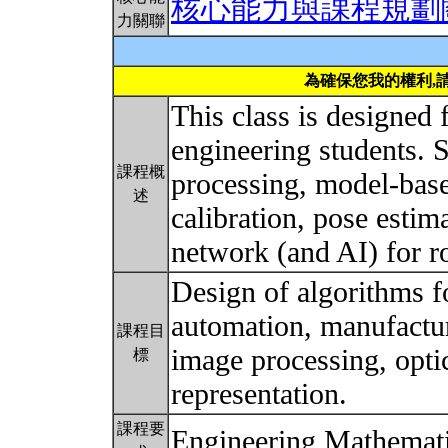
核心能力與課程規劃
力關聯
為確保您我的權利,
This class is designed 
engineering students. S
課程概
processing, model-bas
述
calibration, pose estim
network (and AI) for r
Design of algorithms f
automation, manufacturi
課程目
image processing, optic
標
representation.
課程要
Engineering Mathemat