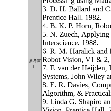
Processing using Matla
3. D. H. Ballard and 
Prentice Hall. 1982.
4. B. K. P. Horn, Robo
5. N. Zuech, Applying
Interscience. 1988.
6. R. M. Haralick and
Robot Vision, V1 & 2,
參考書
7. F. van der Heijden
目
Systems, John Wiley a
8. E. R. Davies, Comp
Algorithm, & Practicali
9. Linda G. Shapiro a
Vision, Prentice Hall, 