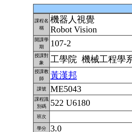
機器人視覺
課程名
Robot Vision
稱
開課學
107-2
期
授課對
工學院 機械工程學
象
授課教
黃漢邦
師
ME5043
課號
課程識
522 U6180
別碼
班次
3.0
學分