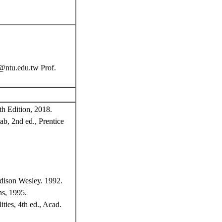
tu.edu.tw Prof.
th Edition, 2018.
b, 2nd ed., Prentice
dison Wesley. 1992.
ns, 1995.
ties, 4th ed., Acad.