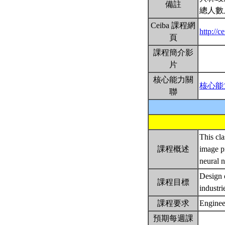
備註
總人數
Ceiba 課程網
http://
頁
課程簡介影
片
核心能力關
核心能
聯
This cla
課程概述
image pr
neural n
Design o
課程目標
industri
課程要求
Enginee
預期每週課