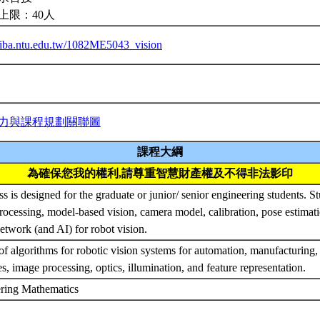
上限：40人
ceiba.ntu.edu.tw/1082ME5043_vision
力與課程規劃關聯圖
課程大綱
為確保您我的權利,請尊重智慧財產權及不得非法影印
ss is designed for the graduate or junior/ senior engineering students. St
ocessing, model-based vision, camera model, calibration, pose estimati
etwork (and AI) for robot vision.
f algorithms for robotic vision systems for automation, manufacturing,
es, image processing, optics, illumination, and feature representation.
ring Mathematics