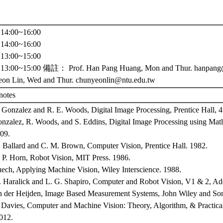
4:00~16:00
4:00~16:00
3:00~15:00
:00~15:00 備註： Prof. Han Pang Huang, Mon and Thur. hanpang@n
on Lin, Wed and Thur. chunyeonlin@ntu.edu.tw
notes
. Gonzalez and R. E. Woods, Digital Image Processing, Prentice Hall, 4
onzalez, R. Woods, and S. Eddins, Digital Image Processing using Matla
009.
. Ballard and C. M. Brown, Computer Vision, Prentice Hall. 1982.
. P. Horn, Robot Vision, MIT Press. 1986.
uech, Applying Machine Vision, Wiley Interscience. 1988.
. Haralick and L. G. Shapiro, Computer and Robot Vision, V1 & 2, Ad
an der Heijden, Image Based Measurement Systems, John Wiley and So
. Davies, Computer and Machine Vision: Theory, Algorithm, & Practicali
2012.