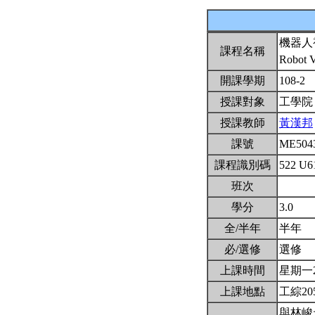
機器人
課程名稱
Robot 
開課學期
108-2
授課對象
工學院
授課教師
黃漢邦
課號
ME504
課程識別碼
522 U6
班次
學分
3.0
全/半年
半年
必/選修
選修
上課時間
星期一2,3
上課地點
工綜20
與林峻