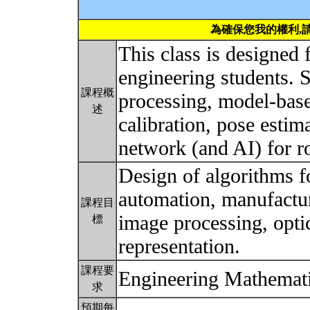
為確保您我的權利,
This class is designed 
engineering students. S
課程概
processing, model-bas
述
calibration, pose estim
network (and AI) for r
Design of algorithms f
automation, manufacturi
課程目
image processing, optic
標
representation.
課程要
Engineering Mathemat
求
預期每