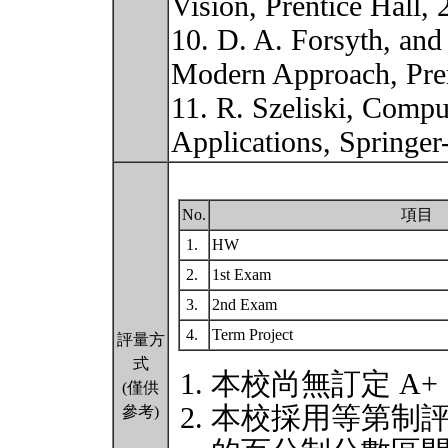
Vision, Prentice Hall, 
10. D. A. Forsyth, and
Modern Approach, Prent
11. R. Szeliski, Compu
Applications, Springe
No.
項目
1.
HW
2.
1st Exam
3.
2nd Exam
4.
Term Project
評量方
式
本校尚無訂定 A+
(僅供
本校採用等第制
參考)