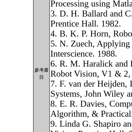
Processing using Matla
3. D. H. Ballard and 
Prentice Hall. 1982.
4. B. K. P. Horn, Robo
5. N. Zuech, Applying
Interscience. 1988.
6. R. M. Haralick and
參考書
Robot Vision, V1 & 2,
目
7. F. van der Heijden
Systems, John Wiley a
8. E. R. Davies, Comp
Algorithm, & Practicali
9. Linda G. Shapiro a