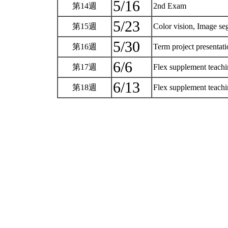
5/16
第14週
2nd Exam
5/23
第15週
Color vision, Image s
5/30
第16週
Term project presentat
6/6
第17週
Flex supplement teach
6/13
第18週
Flex supplement teach