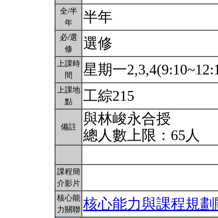
全/半
半年
年
必/選
選修
修
上課時
星期一2,3,4(9:10~12:
間
上課地
工綜215
點
與林峻永合授
備註
總人數上限：65人
課程簡
介影片
核心能
核心能力與課程規劃
力關聯