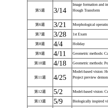
Image formation and i
3/14
第5週
Hough Transform
3/21
第6週
Morphological operati
3/28
第7週
1st Exam
4/4
第8週
Holiday
4/11
第9週
Geometric methods: Cam
4/18
第10週
Geometric methods: Pos
Model-based vision: H
4/25
第11週
Project preview demons
5/2
第12週
Model-based vision: Cu
5/9
第13週
Biologically inspired 