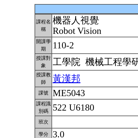
機器人視覺
課程名
Robot Vision
稱
開課學
110-2
期
授課對
工學院 機械工程學
象
授課教
黃漢邦
師
ME5043
課號
課程識
522 U6180
別碼
班次
3.0
學分