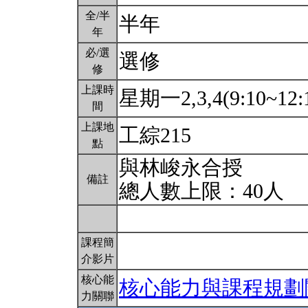
全/半
半年
年
必/選
選修
修
上課時
星期一2,3,4(9:10~12:
間
上課地
工綜215
點
與林峻永合授
備註
總人數上限：40人
課程簡
介影片
核心能
核心能力與課程規劃
力關聯