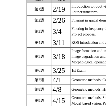
Introduction to robot v
2/19
第1週
Fourier transform
2/26
第2週
Filtering in spatial do
Filtering in frequency
3/4
第3週
Project proposal
3/11
第4週
ROS introduction and 
Image formation and i
3/18
第5週
Image degradation and 
Morphological operat
3/25
第6週
1st Exam
4/1
第7週
Geometric methods: Ca
4/8
第8週
Geometric methods: Han
Geometric methods: St
4/15
第9週
Model-based vision: P