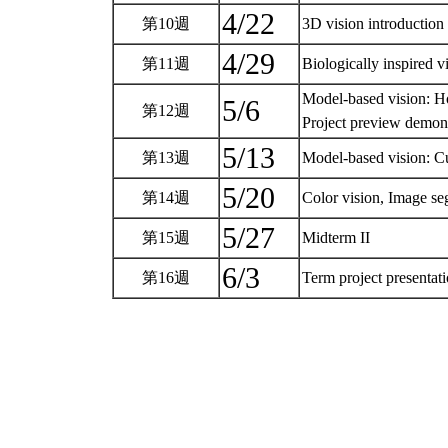
4/22
第10週
3D vision introduction
4/29
第11週
Biologically inspired 
Model-based vision: H
5/6
第12週
Project preview demon
5/13
第13週
Model-based vision: C
5/20
第14週
Color vision, Image s
5/27
第15週
Midterm II
6/3
第16週
Term project presentat