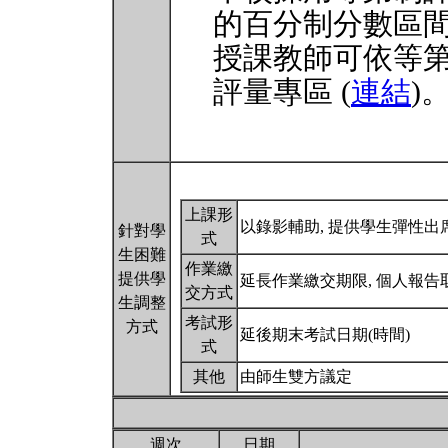
的百分制分數區
授課教師可依等
評量專區 (
連結
)
上課形
以錄影輔助, 提供學生彈性出
針對學
式
生困難
作業繳
提供學
延長作業繳交期限, 個人報告
交方式
生調整
考試形
方式
延後期末考試日期(時間)
式
其他
由師生雙方議定
週次
日期