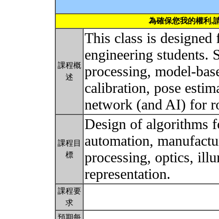
為確保您我的權利,
This class is designed 
engineering students. 
課程概
processing, model-bas
述
calibration, pose estim
network (and AI) for r
Design of algorithms f
automation, manufactur
課程目
processing, optics, ill
標
representation.
課程要
求
預期每