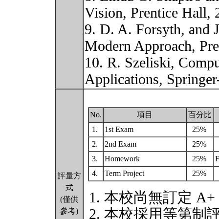
Vision, Prentice Hall, 
9. D. A. Forsyth, and 
Modern Approach, Pren
10. R. Szeliski, Compu
Applications, Springe
No.
項目
百分比
1.
1st Exam
25%
2.
2nd Exam
25%
3.
Homework
25%
F
4.
Term Project
25%
評量方
式
本校尚無訂定 A+
(僅供
本校採用等第制
參考)