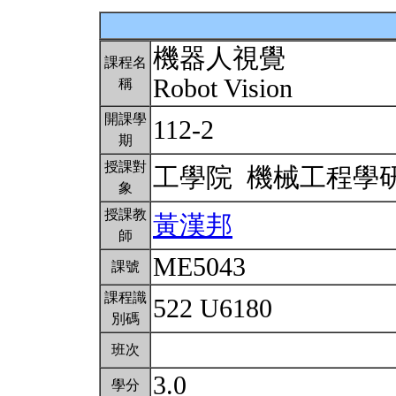
機器人視覺
課程名
Robot Vision
稱
開課學
112-2
期
授課對
工學院 機械工程學
象
授課教
黃漢邦
師
ME5043
課號
課程識
522 U6180
別碼
班次
3.0
學分