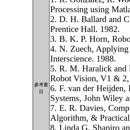
Processing using Matla
2. D. H. Ballard and 
Prentice Hall. 1982.
3. B. K. P. Horn, Robo
4. N. Zuech, Applying
Interscience. 1988.
5. R. M. Haralick and
Robot Vision, V1 & 2,
參考書
6. F. van der Heijden
目
Systems, John Wiley a
7. E. R. Davies, Comp
Algorithm, & Practicali
8. Linda G. Shapiro 