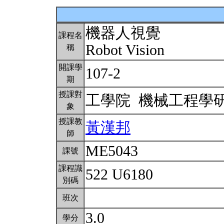
機器人視覺
課程名
Robot Vision
稱
開課學
107-2
期
授課對
工學院 機械工程學
象
授課教
黃漢邦
師
ME5043
課號
課程識
522 U6180
別碼
班次
3.0
學分