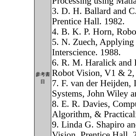
Processing using Matla
3. D. H. Ballard and 
Prentice Hall. 1982.
4. B. K. P. Horn, Robo
5. N. Zuech, Applying
Interscience. 1988.
6. R. M. Haralick and
Robot Vision, V1 & 2,
參考書
7. F. van der Heijden
目
Systems, John Wiley a
8. E. R. Davies, Comp
Algorithm, & Practicali
9. Linda G. Shapiro a
Vision, Prentice Hall, 