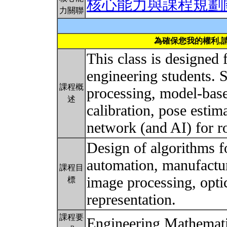
核心能力與課程規劃
力關聯
為確保您我的權利,
This class is designed 
engineering students. S
課程概
processing, model-bas
述
calibration, pose estim
network (and AI) for r
Design of algorithms f
automation, manufacturi
課程目
image processing, optic
標
representation.
課程要
Engineering Mathemat