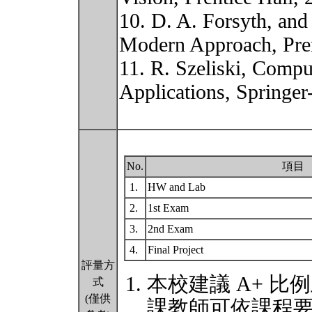
10. D. A. Forsyth, and
Modern Approach, Prent
11. R. Szeliski, Compu
Applications, Springer
No.
項目
1.
HW and Lab
2.
1st Exam
3.
2nd Exam
4.
Final Project
評量方
本校建議 A+ 比
式
(僅供
課教師可依課程