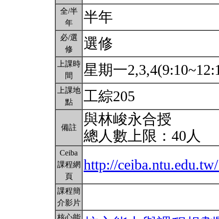
全/半
半年
年
必/選
選修
修
上課時
星期一2,3,4(9:10~12:
間
上課地
工綜205
點
與林峻永合授
備註
總人數上限：40人
Ceiba
http://ceiba.ntu.edu
課程網
頁
課程簡
介影片
核心能