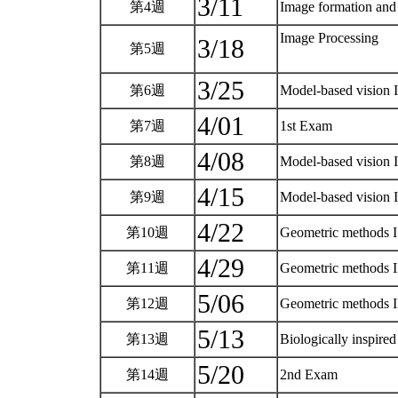
3/11
第4週
Image formation and
Image Processing
3/18
第5週
3/25
第6週
Model-based vision 
4/01
第7週
1st Exam
4/08
第8週
Model-based vision 
4/15
第9週
Model-based vision 
4/22
第10週
Geometric methods I
4/29
第11週
Geometric methods I
5/06
第12週
Geometric methods II
5/13
第13週
Biologically inspire
5/20
第14週
2nd Exam