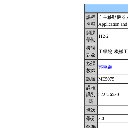
課程
自主移動機器
名稱
Application and
開課
112-2
學期
授課
工學院 機械
對象
授課
郭重顯
教師
課號
ME5075
課程
識別
522 U6530
碼
班次
學分
3.0
全/半