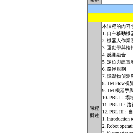
本課程的內容
1. 自主移動機
2. 機器人作業
3. 運動學與
4. 感測融合
5. 定位與建置
6. 路徑規劃
7. 障礙物偵
8. TM Flo
9. TM 機器
10. PBL 
11. PBL I
課程
12. PBL III：自主
概述
1. Introduction
2. Robot operat