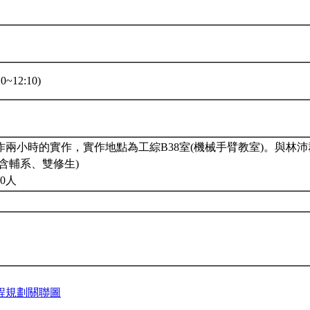
0~12:10)
作兩小時的實作，實作地點為工綜B38室(機械手臂教室)。與林
含輔系、雙修生)
0人
程規劃關聯圖