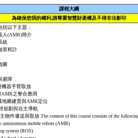
課程大綱
為確保您我的權利,請尊重智慧財產權及不得非法影印
包括以下主題：
器人(AMR)簡介
系統
輪軸里程計
地圖
測與避障
w視覺機器手臂取放
手與AMR之整合應用
I：場域地圖建置與AMR定位
I：路徑規劃與自主導航
物件遞送與取放 The content of this course consists of the following 
 to autonomous mobile robots (AMR)
ing system (ROS)