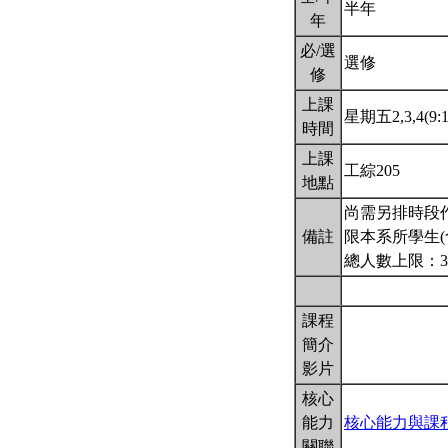
半年
年
必/選
選修
修
上課
星期五2,3,4(9:1
時間
上課
工綜205
地點
尚需另排時段
備註
限本系所學生(
總人數上限：3
課程
簡介
影片
核心
能力
核心能力與課
關聯