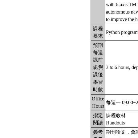
with 6-axis TM 
autonomous navi
to improve the h
課程
Python program
要求
預期
每週
課前
或/與
3 to 6 hours, de
課後
學習
時數
Office
每週一 09:00~2
Hours
指定
課程教材
閱讀
Handouts
參考
期刊論文，會議論