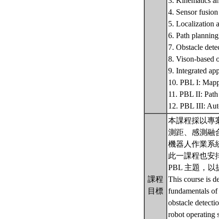
3. Kinematics a
4. Sensor fusion
5. Localization
6. Path planning
7. Obstacle dete
8. Vison-based 
9. Integrated a
10. PBL I: Mapp
11. PBL II: Pat
12. PBL III: Au
本課程採以專
測距、感測融
機器人作業系統
此一課程也安
PBL 主題，
課程
This course is d
目標
fundamentals of 
obstacle detecti
robot operating 