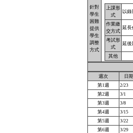
針對
上課形
以錄
學生
式
困難
作業繳
延長
提供
交方式
學生
考試形
調整
延後
式
方式
其他
週次
日
第1週
2/23
第2週
3/1
第3週
3/8
第4週
3/15
第5週
3/22
第6週
3/29