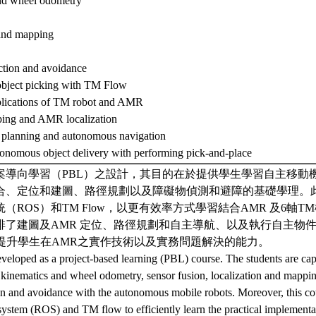
nd wheel odometry
 and mapping
ction and avoidance
object picking with TM Flow
pplications of TM robot and AMR
ing and AMR localization
h planning and autonomous navigation
tonomous object delivery with performing pick-and-place
案導向學習（PBL）之設計，其目的在於提供學生學習自主移動
合、定位和建圖、路徑規劃以及障礙物偵測和避障的基礎學理。
（ROS）和TM Flow，以更有效率方式學習結合AMR 及6軸
排了建圖及AMR 定位、路徑規劃和自主導航、以及執行自主物
以提升學生在AMR之實作技術以及實務問題解決的能力。
eveloped as a project-based learning (PBL) course. The students are cap
kinematics and wheel odometry, sensor fusion, localization and mappin
on and avoidance with the autonomous mobile robots. Moreover, this co
system (ROS) and TM flow to efficiently learn the practical implement