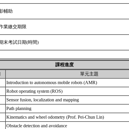
影輔助
作業繳交期限
期末考試日期(時間)
課程進度
期
單元主題
Introduction to autonomous mobile robots (AMR)
Robot operating system (ROS)
Sensor fusion, localization and mapping
Path planning
Kinematics and wheel odometry (Prof. Pei-Chun Lin)
Obstacle detection and avoidance