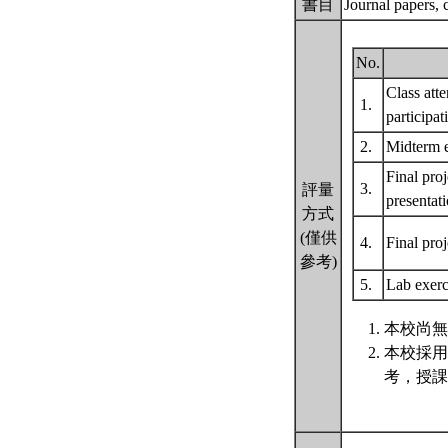
書目
Journal papers,
No.
Class att
1.
participa
2.
Midterm
Final proj
3.
評量
presentat
方式
(僅供
4.
Final proj
參考)
5.
Lab exer
本校尚無
本校採用
考，授課