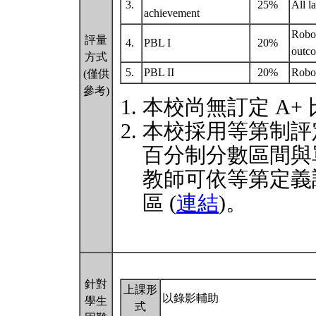
3.
25%
All l
achievement
Robot
評量
4.
PBL I
20%
outco
方式
5.
PBL II
20%
Robot
(僅供
參考)
本校尚無訂定 A+
本校採用等第制評
百分制分數區間與
教師可依等第定義
區 (
連結
)。
針對
上課形
以錄影輔助
學生
式