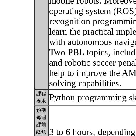
mobile robots. Moreover
operating system (ROS)
recognition programming
learn the practical imp
with autonomous naviga
Two PBL topics, includ
and robotic soccer pena
help to improve the AM
solving capabilities.
課程
Python programming sk
要求
預期
每週
課前
3 to 6 hours, depending
或/與