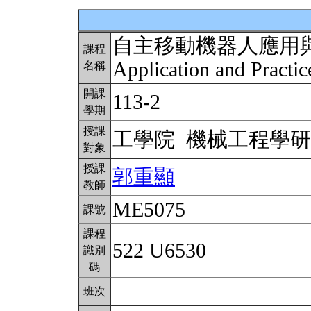
自主移動機器人應用
課程
Application and Pract
名稱
開課
113-2
學期
授課
工學院 機械工程學
對象
授課
郭重顯
教師
ME5075
課號
課程
522 U6530
識別
碼
班次