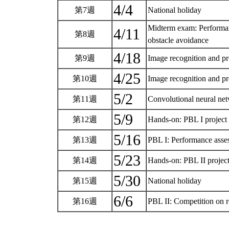
4/4
第7週
National holiday
Midterm exam: Performa
4/11
第8週
obstacle avoidance
4/18
第9週
Image recognition and p
4/25
第10週
Image recognition and p
5/2
第11週
Convolutional neural n
5/9
第12週
Hands-on: PBL I project
5/16
第13週
PBL I: Performance asse
5/23
第14週
Hands-on: PBL II projec
5/30
第15週
National holiday
6/6
第16週
PBL II: Competition on r