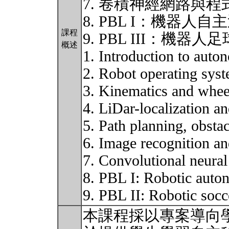
7. 卷積神經網路與程
8. PBL I：機器人自
課程
9. PBL III：機器人足
概述
1. Introduction to aut
2. Robot operating sys
3. Kinematics and whe
4. LiDar-localization 
5. Path planning, obsta
6. Image recognition a
7. Convolutional neur
8. PBL I: Robotic auto
9. PBL II: Robotic soc
本課程採以專案導向學