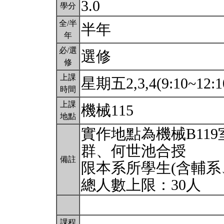
3.0
學分
全/半
半年
年
必/選
選修
修
上課
星期五2,3,4(9:10~12:1
時間
上課
機械115
地點
實作地點為機械B11
群、何世池合授
備註
限本系所學生(含輔系
總人數上限：30人
課程