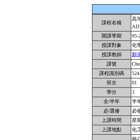
高
課程名稱
AD
開課學期
95-
授課對象
化
授課教師
顏
課號
Ch
課程識別碼
524
班次
01
學分
3
全/半年
半
必/選修
必
上課時間
星期五
上課地點
化
核