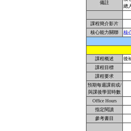
備註
總
課程簡介影片
核心能力關聯
核
課程概述
後
課程目標
課程要求
預期每週課前或/
與課後學習時數
Office Hours
指定閱讀
參考書目