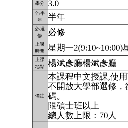
3.0
學分
全/半
半年
年
必/選
必修
修
上課
星期一2(9:10~10:00)星
時間
上課
楊斌彥廳楊斌彥廳
地點
本課程中文授課,使
不開放大學部選修，
碼。
備註
限碩士班以上
總人數上限：70人