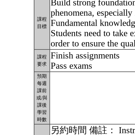
Build strong foundatio
phenomena, especially i
課程
Fundamental knowledge 
目標
Students need to take e
order to ensure the qua
Finish assignments
課程
Pass exams
要求
預期
每週
課前
或/與
課後
學習
時數
另約時間 備註： Instruct