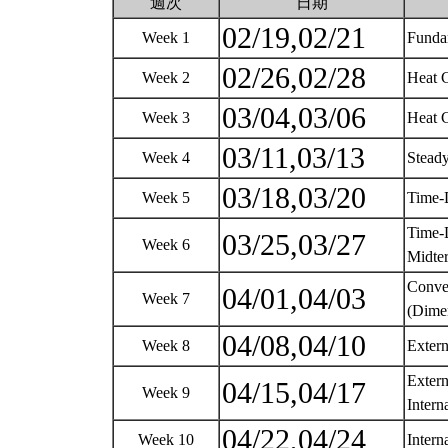
週次
日期
02/19,02/21
Week 1
Funda
02/26,02/28
Week 2
Heat 
03/04,03/06
Week 3
Heat 
03/11,03/13
Week 4
Stead
03/18,03/20
Week 5
Time-
Time-
03/25,03/27
Week 6
Midte
Convec
04/01,04/03
Week 7
(Dimen
04/08,04/10
Week 8
Extern
Extern
04/15,04/17
Week 9
Intern
04/22,04/24
Week 10
Intern