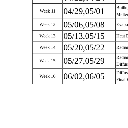
Boilin
04/29,05/01
Week 11
Midte
05/06,05/08
Week 12
Evapo
05/13,05/15
Week 13
Heat 
05/20,05/22
Week 14
Radian
Radian
05/27,05/29
Week 15
Diffus
Diffus
06/02,06/05
Week 16
Final