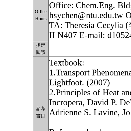
Office: Chem.Eng. Bld
Office
hsychen@ntu.edu.tw Of
Hours
TA: Theresia Cecylia
II N407 E-mail: d105
指定
閱讀
Textbook:
1.Transport Phenomena
Lightfoot. (2007)
2.Principles of Heat an
Incropera, David P. D
參考
Adrienne S. Lavine, Jo
書目