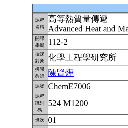
高等熱質量傳遞
課程
Advanced Heat and Ma
名稱
開課
112-2
學期
授課
化學工程學研究所
對象
授課
陳賢燁
教師
ChemE7006
課號
課程
524 M1200
識別
碼
01
班次