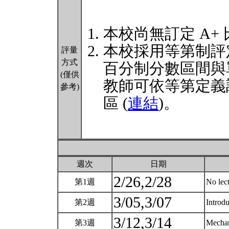
本校尚無訂定 A+
本校採用等第制評
評量
方式
百分制分數區間與
(僅供
教師可依等第定義
參考)
區 (
連結
)。
週次
日期
2/26,2/28
第1週
No lec
3/05,3/07
第2週
Introd
3/12,3/14
第3週
Mechan