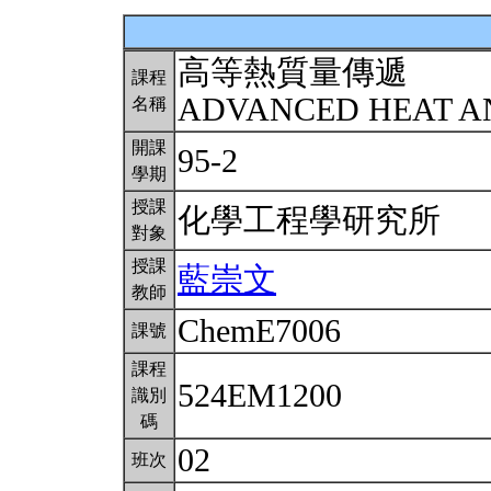
高等熱質量傳遞
課程
ADVANCED HEAT A
名稱
開課
95-2
學期
授課
化學工程學研究所
對象
授課
藍崇文
教師
ChemE7006
課號
課程
524EM1200
識別
碼
02
班次