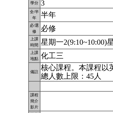
3
學分
全/半
半年
年
必/選
必修
修
上課
星期一2(9:10~10:00)星
時間
上課
化工三
地點
核心課程。本課程以
備註
總人數上限：45人
課程
簡介
影片