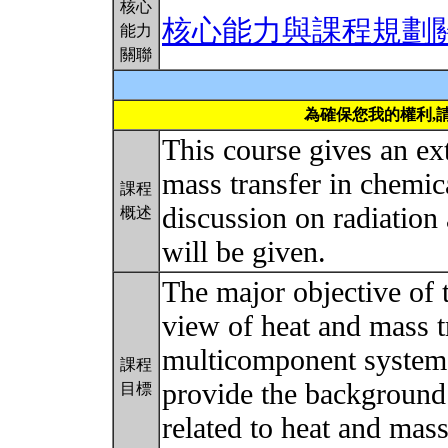
核心
核心能力與課程規劃
能力
關聯
為確保您我的權利,
This course gives an ex
mass transfer in chemic
課程
discussion on radiation
概述
will be given.
The major objective of t
view of heat and mass tr
multicomponent system. 
課程
provide the background
目標
related to heat and mass