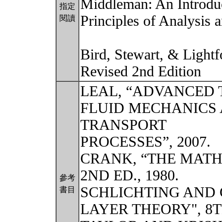
Middleman: An Introduc
指定
Principles of Analysis 
閱讀
Bird, Stewart, & Light
Revised 2nd Edition
LEAL, “ADVANCED
FLUID MECHANICS
TRANSPORT
PROCESSES”, 2007.
CRANK, “THE MATH
2ND ED., 1980.
參考
SCHLICHTING AND 
書目
LAYER THEORY", 8TH