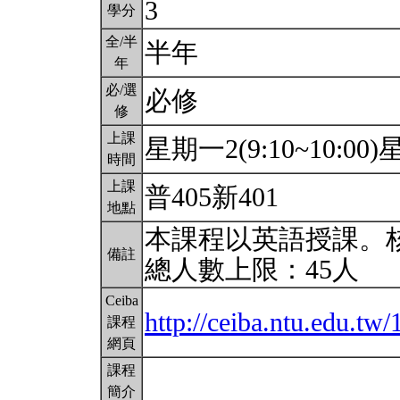
3
學分
全/半
半年
年
必/選
必修
修
上課
星期一2(9:10~10:00)星
時間
上課
普405新401
地點
本課程以英語授課。
備註
總人數上限：45人
Ceiba
http://ceiba.ntu.edu.
課程
網頁
課程
簡介