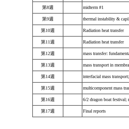
第8週
midterm #1
第9週
thermal instability & cap
第10週
Radiation heat transfer
第11週
Radiation heat transfer
第12週
mass transfer: fundament
第13週
mass transport in membr
第14週
interfacial mass transpor
第15週
multicomponent mass tra
第16週
6/2 dragon boat festival
第17週
Final reports