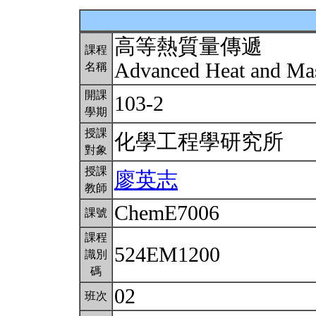
高等熱質量傳遞
課程
Advanced Heat and Ma
名稱
開課
103-2
學期
授課
化學工程學研究所
對象
授課
廖英志
教師
ChemE7006
課號
課程
524EM1200
識別
碼
02
班次